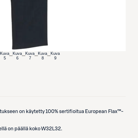
Kuva
Kuva
Kuva
Kuva
Kuva
5
6
7
8
9
tukseen on käytetty 100% sertifioitua European Flax™-
ellä on päällä koko W32L32.