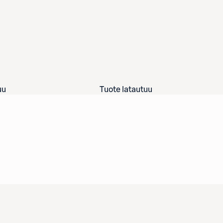
uu
Tuote latautuu