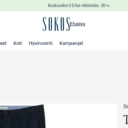
Kuukauden S-Edut vähintään –20 %
Etusivu
set
Koti
Hyvinvointi
Kampanjat
To