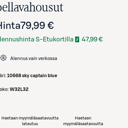
pellavahousut
Hinta
79,99 €
lennushinta S-Etukortilla
47,99 €
Alennus vain verkossa
Avaa tuotekuva suurennettuna
väri:
10668 sky captain blue
koko:
W32L32
Haetaan myymäläsaatavuutta
Haetaan
latautuu
myymäläsaatavuutta