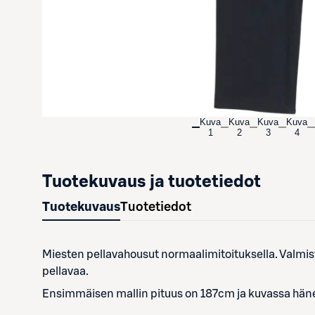
Kuva
Kuva
Kuva
Kuva
1
2
3
4
Tuotekuvaus ja tuotetiedot
Tuotekuvaus
Tuotetiedot
Miesten pellavahousut normaalimitoituksella. Valmis
pellavaa.
Ensimmäisen mallin pituus on 187cm ja kuvassa hän