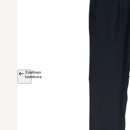
Edellinen
Avaa tuoteku
tuotekuva