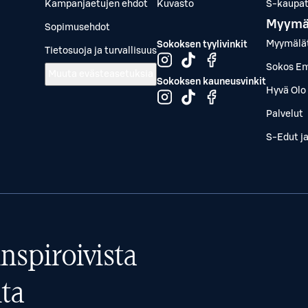
Kampanjaetujen ehdot
Kuvasto
S-kaupat.
Myymä
Sopimusehdot
Myymälä
Sokoksen tyylivinkit
Tietosuoja ja turvallisuus
Sokos Em
Muuta evästeasetuksia
Sokoksen kauneusvinkit
Hyvä Olo 
Palvelut
S-Edut j
nspiroivista
ta