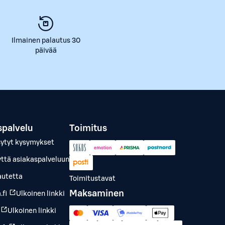
Ilmainen palautus 30
päivää
spalvelu
Toimitus
sytyt kysymykset
yttä asiakaspalveluun
autetta
Toimitustavat
Maksaminen
.fi
Ulkoinen linkki
Ulkoinen linkki