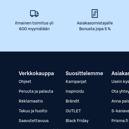
Ilmainen toimitus yli
Asiakasomistajalle
600 myymälään
Bonusta jopa 5 %
Verkkokauppa
Suosittelemme
Asiaka
Ohjeet
Kampanjat
Usein ky
Peruuta ja palauta
Inspiroidu
Ota yhte
Reklamaatio
Brändit
Anna pal
Takuu ja huolto
OUTLET
S-kanava
Saavutettavuus
Black Friday
Prisma.fi