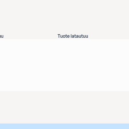
uu
Tuote latautuu