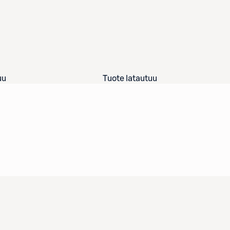
uu
Tuote latautuu