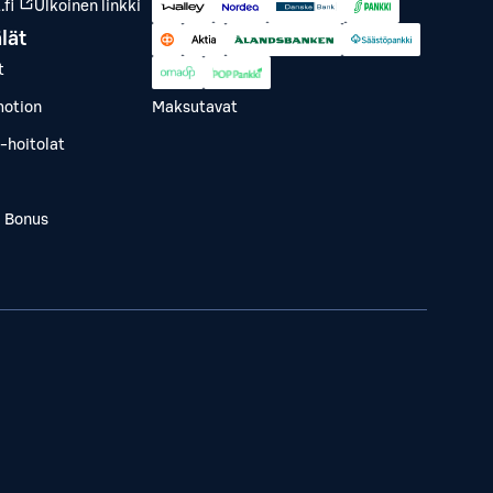
fi
Ulkoinen linkki
lät
t
otion
Maksutavat
-hoitolat
a Bonus