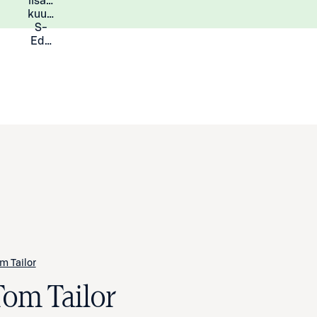
lisää
Lisätietoja
kuukauden
S-
Eduista
m Tailor
Tom Tailor