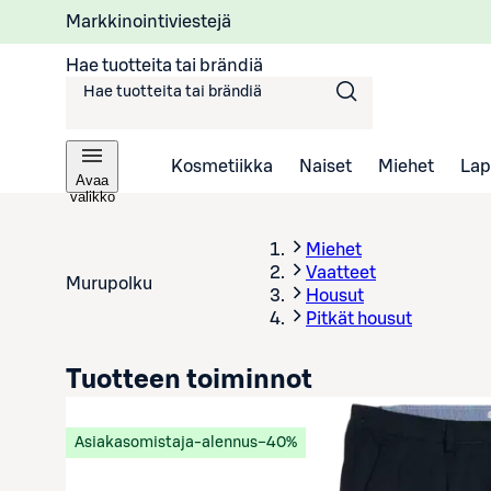
Markkinointiviestejä
Hae tuotteita tai brändiä
Kosmetiikka
Naiset
Miehet
Lap
Avaa
valikko
Miehet
Vaatteet
Murupolku
Housut
Pitkät housut
Tuotteen toiminnot
Asiakasomistaja-alennus
−40%