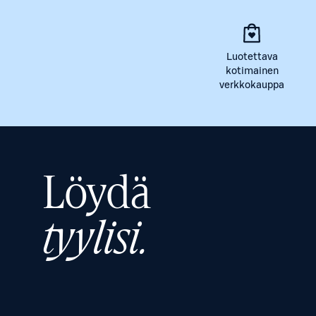
Luotettava
kotimainen
verkkokauppa
Löydä
tyylisi.