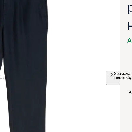
A
Seuraava
va suurennettuna
tuotekuva