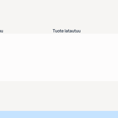
uu
Tuote latautuu