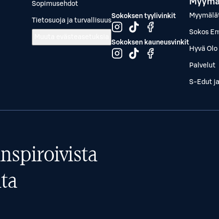
Myymä
Sopimusehdot
Myymälä
Sokoksen tyylivinkit
Tietosuoja ja turvallisuus
Sokos Em
Muuta evästeasetuksia
Sokoksen kauneusvinkit
Hyvä Olo 
Palvelut
S-Edut j
nspiroivista
ta