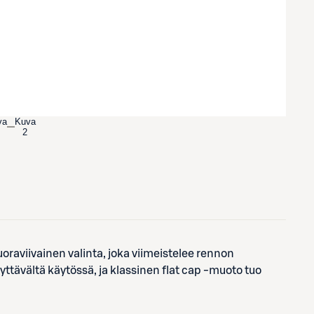
va
Kuva
2
uoraviivainen valinta, joka viimeistelee rennon
yttävältä käytössä, ja klassinen flat cap -muoto tuo