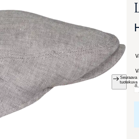
Seuraava
va suurennettuna
tuotekuva
koko:
58