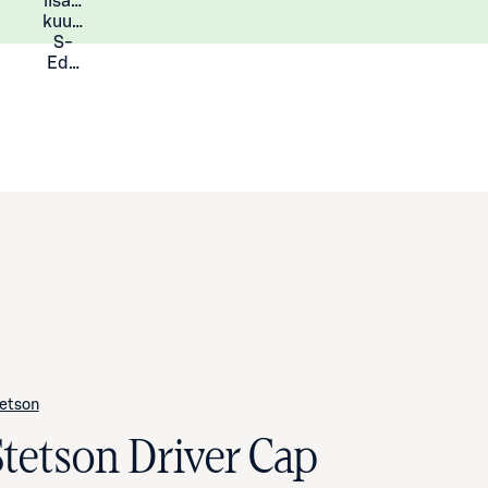
lisää
Lisätietoja
kuukauden
S-
Eduista
etson
Stetson Driver Cap