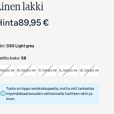
Linen lakki
Hinta
89,95 €
väri:
030 Light grey
Valittu koko:
58
Avaa tuotekuva suurennettuna
, loppu verkosta
koko:
59
, loppu verkosta
koko:
60
, loppu verkosta
koko:
61
, loppu verkosta
koko:
62
, loppu verkosta
Tuote on loppu verkkokaupasta, mutta voit tarkastaa
myymäläsaatavuuden valitsemalla tuotteen värin ja
koon.