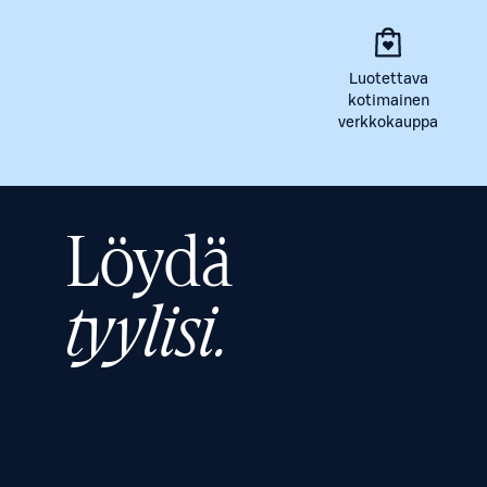
Luotettava
kotimainen
verkkokauppa
Löydä
tyylisi.