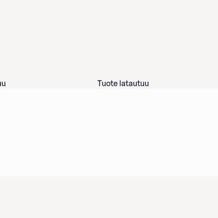
uu
Tuote latautuu