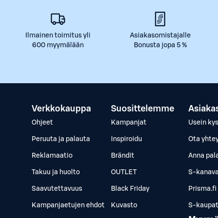
Ilmainen toimitus yli
Asiakasomistajalle
600 myymälään
Bonusta jopa 5 %
Verkkokauppa
Suosittelemme
Asiaka
Ohjeet
Kampanjat
Usein ky
Peruuta ja palauta
Inspiroidu
Ota yhte
Reklamaatio
Brändit
Anna pal
Takuu ja huolto
OUTLET
S-kanava
Saavutettavuus
Black Friday
Prisma.fi
Kampanjaetujen ehdot
Kuvasto
S-kaupat.