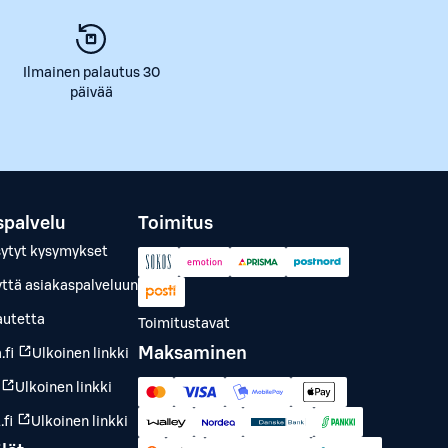
Ilmainen palautus 30
päivää
spalvelu
Toimitus
sytyt kysymykset
yttä asiakaspalveluun
autetta
Toimitustavat
Maksaminen
.fi
Ulkoinen linkki
Ulkoinen linkki
fi
Ulkoinen linkki