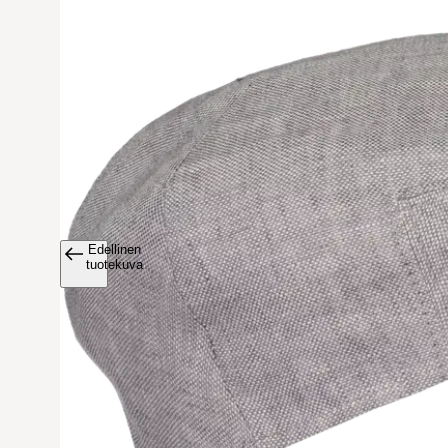
Edellinen
Avaa tuoteku
tuotekuva