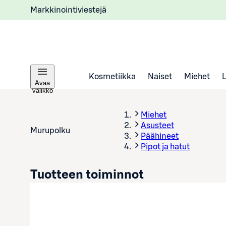
Markkinointiviestejä
Kosmetiikka
Naiset
Miehet
Avaa
valikko
Miehet
Asusteet
Murupolku
Päähineet
Pipot ja hatut
Tuotteen toiminnot