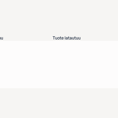
uu
Tuote latautuu