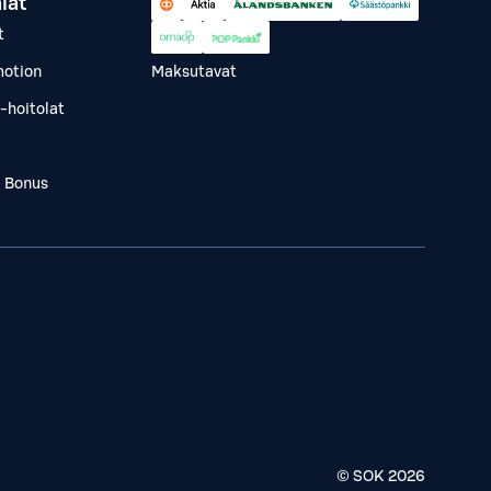
lät
t
otion
Maksutavat
-hoitolat
a Bonus
© SOK
2026