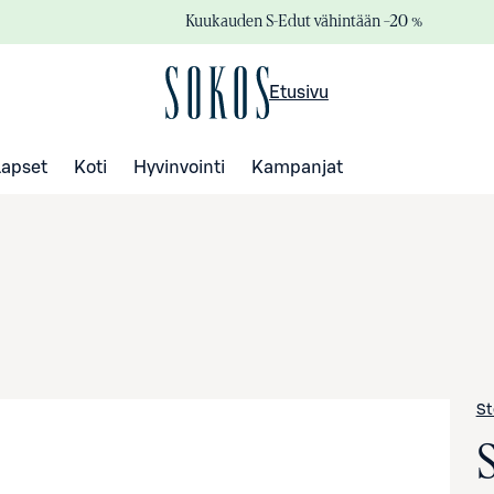
Kuukauden S-Edut vähintään –20 %
Etusivu
Lapset
Koti
Hyvinvointi
Kampanjat
St