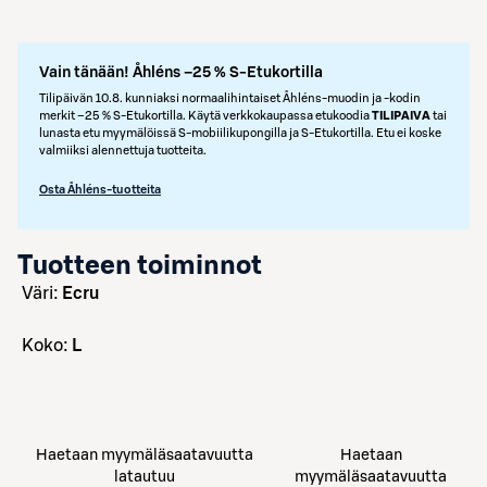
Vain tänään! Åhléns –25 % S-Etukortilla
Tilipäivän 10.8. kunniaksi normaalihintaiset Åhléns-muodin ja -kodin
merkit –25 % S‑Etukortilla. Käytä verkkokaupassa etukoodia
TILIPAIVA
tai
lunasta etu myymälöissä S‑mobiilikupongilla ja S‑Etukortilla. Etu ei koske
valmiiksi alennettuja tuotteita.
Osta Åhléns-tuotteita
Tuotteen toiminnot
väri:
Ecru
koko:
L
Haetaan myymäläsaatavuutta
Haetaan
latautuu
myymäläsaatavuutta