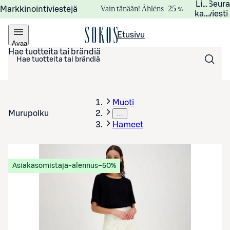
Lisätied
Seur
Vain tänään! Åhléns –25 %
Markkinointiviestejä
kampanj
viesti
Etusivu
Avaa
valikko
Hae tuotteita tai brändiä
Muoti
Murupolku
…
Hameet
Asiakasomistaja-alennus
−50%