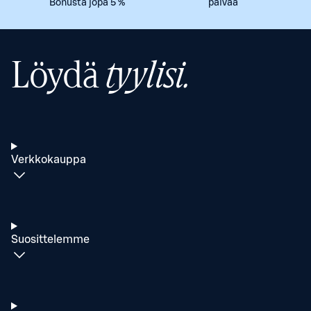
Bonusta jopa 5 %
päivää
Löydä
tyylisi.
Verkkokauppa
Suosittelemme