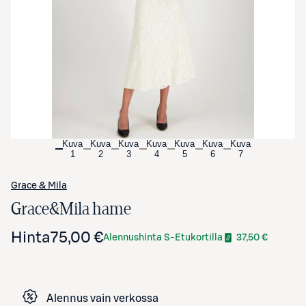
Avaa tuotekuva suurennettuna
Kuva
Kuva
Kuva
Kuva
Kuva
Kuva
Kuva
1
2
3
4
5
6
7
Grace & Mila
Grace&Mila hame
Hinta
75,00 €
Alennushinta S-Etukortilla
37,50 €
Alennus vain verkossa