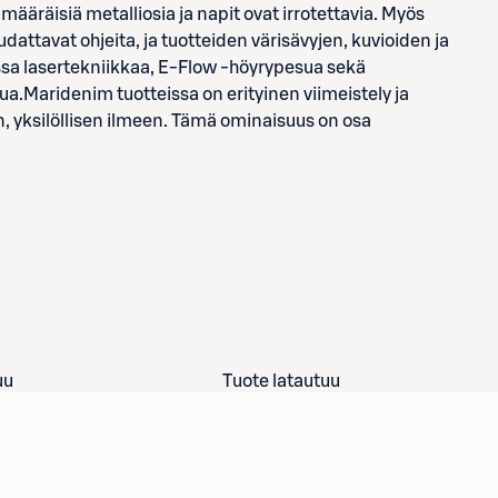
limääräisiä metalliosia ja napit ovat irrotettavia. Myös
dattavat ohjeita, ja tuotteiden värisävyjen, kuvioiden ja
 lasertekniikkaa, E-Flow -höyrypesua sekä
a.Maridenim tuotteissa on erityinen viimeistely ja
en, yksilöllisen ilmeen. Tämä ominaisuus on osa
uu
Tuote latautuu