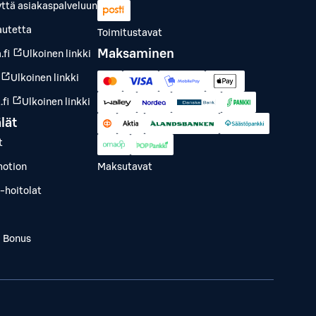
yttä asiakaspalveluun
autetta
Toimitustavat
Maksaminen
.fi
Ulkoinen linkki
Ulkoinen linkki
fi
Ulkoinen linkki
lät
t
otion
Maksutavat
-hoitolat
a Bonus