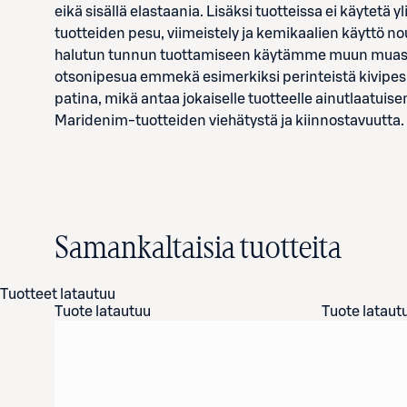
eikä sisällä elastaania. Lisäksi tuotteissa ei käytetä y
tuotteiden pesu, viimeistely ja kemikaalien käyttö nou
halutun tunnun tuottamiseen käytämme muun muassa
otsonipesua emmekä esimerkiksi perinteistä kivipesu
patina, mikä antaa jokaiselle tuotteelle ainutlaatuis
Maridenim-tuotteiden viehätystä ja kiinnostavuutta.
Samankaltaisia tuotteita
Tuotteet latautuu
Tuote latautuu
Tuote lataut