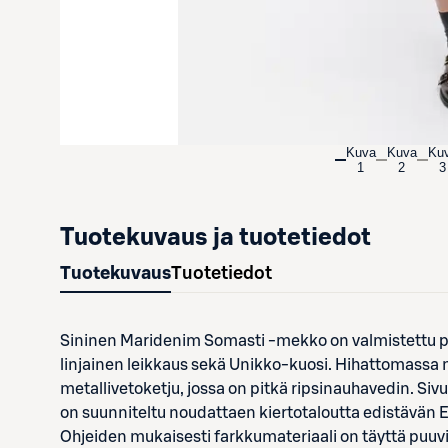
Kuva
Kuva
Ku
1
2
3
Tuotekuvaus ja tuotetiedot
Tuotekuvaus
Tuotetiedot
Sininen Maridenim Somasti -mekko on valmistettu puu
linjainen leikkaus sekä Unikko-kuosi. Hihattomassa
metallivetoketju, jossa on pitkä ripsinauhavedin. S
on suunniteltu noudattaen kiertotaloutta edistävän 
Ohjeiden mukaisesti farkkumateriaali on täyttä puuvil