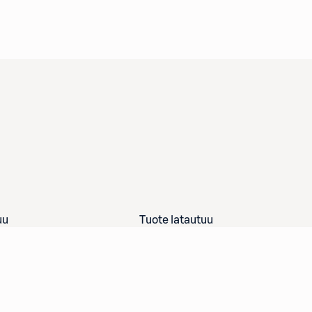
uu
Tuote latautuu