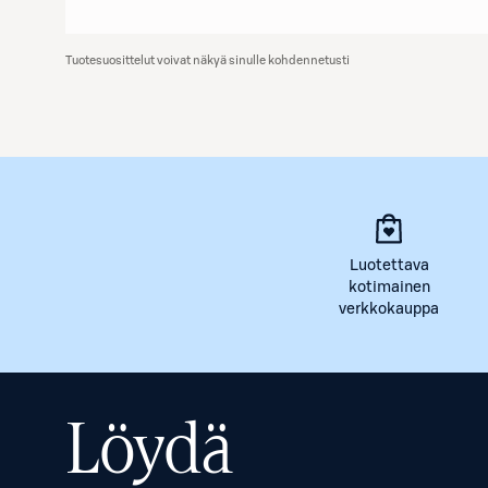
Tuotesuosittelut voivat näkyä sinulle kohdennetusti
Luotettava
kotimainen
verkkokauppa
Löydä