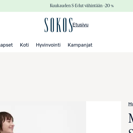
Kuukauden S-Edut vähintään –20 %
Etusivu
Lapset
Koti
Hyvinvointi
Kampanjat
M