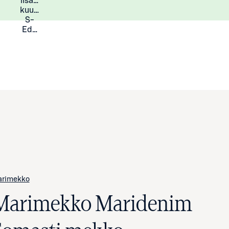
lisää
Lisätietoja
kuukauden
S-
Eduista
arimekko
Marimekko Maridenim