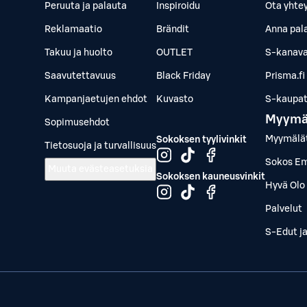
Peruuta ja palauta
Inspiroidu
Ota yhte
Reklamaatio
Brändit
Anna pal
Takuu ja huolto
OUTLET
S-kanava
Saavutettavuus
Black Friday
Prisma.fi
Kampanjaetujen ehdot
Kuvasto
S-kaupat.
Myymä
Sopimusehdot
Myymälä
Sokoksen tyylivinkit
Tietosuoja ja turvallisuus
Sokos Em
Muuta evästeasetuksia
Sokoksen kauneusvinkit
Hyvä Olo 
Palvelut
S-Edut j