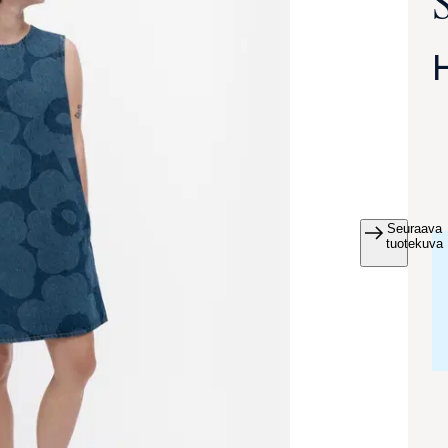
Seuraava
va suurennettuna
tuotekuva