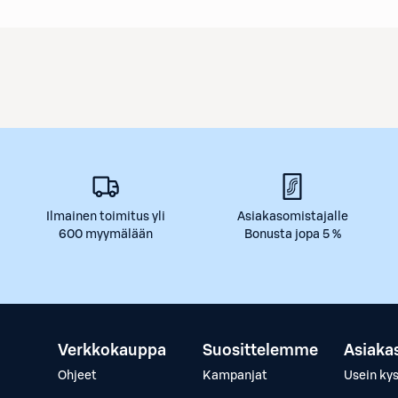
Ilmainen toimitus yli
Asiakasomistajalle
600 myymälään
Bonusta jopa 5 %
Verkkokauppa
Suosittelemme
Asiaka
Ohjeet
Kampanjat
Usein ky