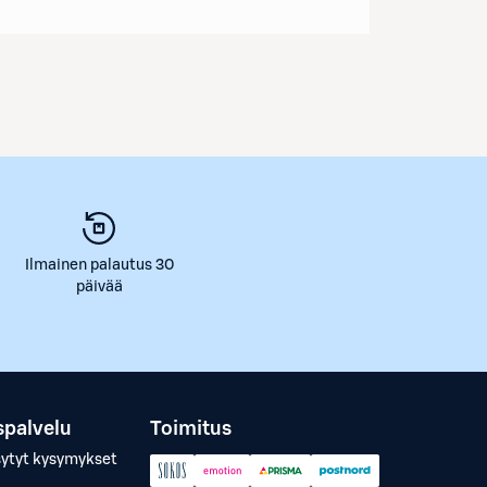
Ilmainen palautus 30
päivää
spalvelu
Toimitus
sytyt kysymykset