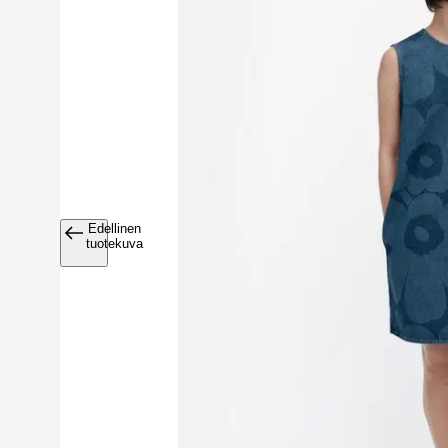
Edellinen
Avaa tuoteku
tuotekuva