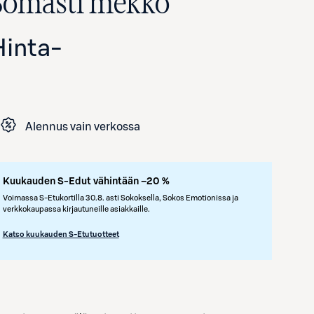
Somasti mekko
Hinta
-
Alennus vain verkossa
Avaa tuotekuva suurennettuna
Kuukauden S-Edut vähintään –20 %
Voimassa S-Etukortilla 30.8. asti Sokoksella, Sokos Emotionissa ja
verkkokaupassa kirjautuneille asiakkaille.
Katso kuukauden S-Etutuotteet