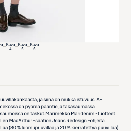
va
Kuva
Kuva
Kuva
4
5
6
villakankaasta, ja siinä on niukka istuvuus, A-
 mekossa on pyöreä pääntie ja takasaumassa
ivusaumoissa on taskut.Marimekko Maridenim -tuotteet
Ellen MacArthur -säätiön Jeans Redesign -ohjeita.
laa (80 % luomupuuvillaa ja 20 % kierrätettyä puuvillaa)