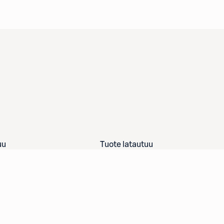
uu
Tuote latautuu