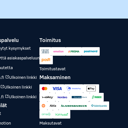
spalvelu
Toimitus
sytyt kysymykset
yttä asiakaspalveluun
autetta
Toimitustavat
Maksaminen
.fi
Ulkoinen linkki
Ulkoinen linkki
fi
Ulkoinen linkki
lät
t
otion
Maksutavat