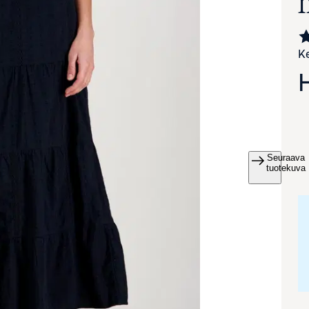
Ke
Seuraava
va suurennettuna
tuotekuva