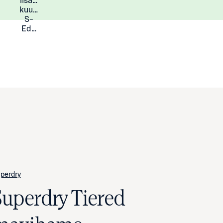
lisää
Lisätietoja
kuukauden
S-
Eduista
perdry
Superdry Tiered