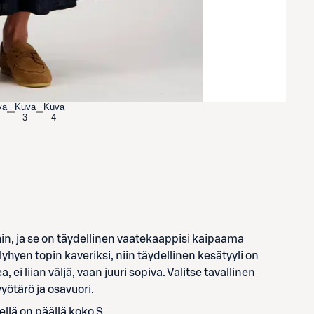
va
Kuva
Kuva
3
4
in, ja se on täydellinen vaatekaappisi kaipaama
yhyen topin kaveriksi, niin täydellinen kesätyyli on
, ei liian väljä, vaan juuri sopiva. Valitse tavallinen
yötärö ja osavuori.
llä on päällä koko S.