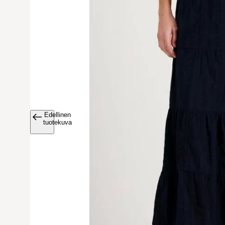
Edellinen
Avaa tuoteku
tuotekuva