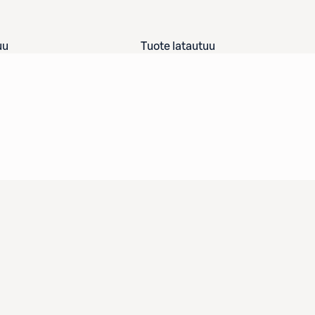
uu
Tuote latautuu