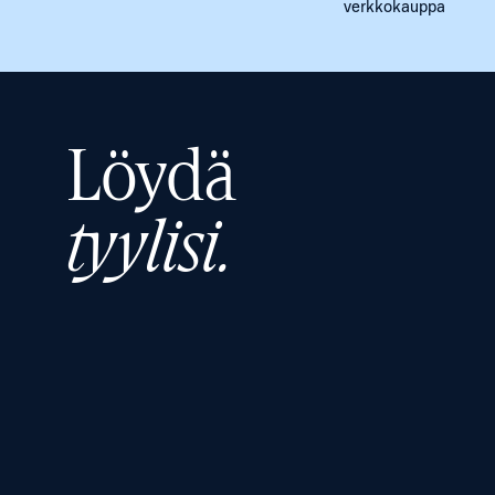
verkkokauppa
Löydä
tyylisi.