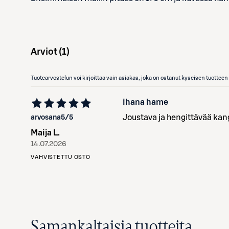
Arviot (
1
)
Tuotearvostelun voi kirjoittaa vain asiakas, joka on ostanut kyseisen tuotte
ihana hame
Joustava ja hengittävää kan
arvosana
5
/5
Maija L.
14.07.2026
VAHVISTETTU OSTO
Samankaltaisia tuotteita