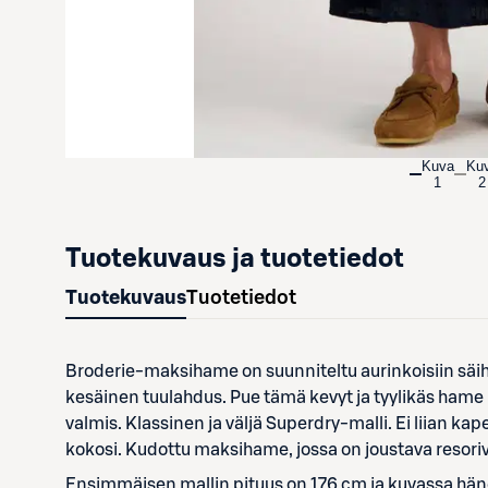
Kuva
Ku
1
2
Tuotekuvaus ja tuotetiedot
Tuotekuvaus
Tuotetiedot
Broderie-maksihame on suunniteltu aurinkoisiin säih
kesäinen tuulahdus. Pue tämä kevyt ja tyylikäs hame l
valmis. Klassinen ja väljä Superdry-malli. Ei liian kapea
kokosi. Kudottu maksihame, jossa on joustava resoriv
Ensimmäisen mallin pituus on 176 cm ja kuvassa häne