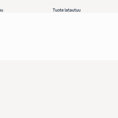
uu
Tuote latautuu