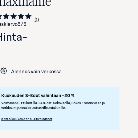
maxihame
1
Siirry arvioihin
kappale
skiarvo
5
/5
Hinta
-
Alennus vain verkossa
Avaa tuotekuva suurennettuna
Kuukauden S-Edut vähintään –20 %
Voimassa S-Etukortilla 30.8. asti Sokoksella, Sokos Emotionissa ja
verkkokaupassa kirjautuneille asiakkaille.
Katso kuukauden S-Etutuotteet