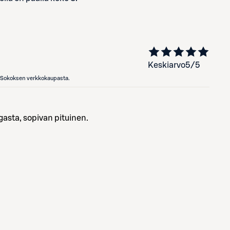
Keskiarvo
5
/5
en Sokoksen verkkokaupasta.
gasta, sopivan pituinen.