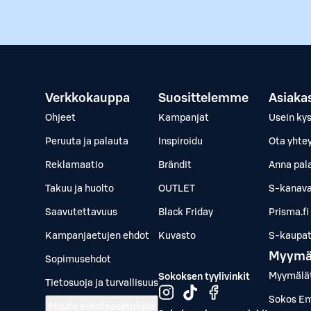
Verkkokauppa
Suosittelemme
Asiaka
Ohjeet
Kampanjat
Usein ky
Peruuta ja palauta
Inspiroidu
Ota yhte
Reklamaatio
Brändit
Anna pal
Takuu ja huolto
OUTLET
S-kanava
Saavutettavuus
Black Friday
Prisma.fi
Kampanjaetujen ehdot
Kuvasto
S-kaupat.
Myymä
Sopimusehdot
Myymälä
Sokoksen tyylivinkit
Tietosuoja ja turvallisuus
Sokos Em
Muuta evästeasetuksia