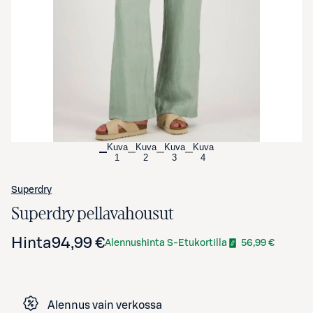
Avaa tuotekuva suurennettuna
Kuva
Kuva
Kuva
Kuva
1
2
3
4
Superdry
Superdry pellavahousut
Hinta
94,99 €
Alennushinta S-Etukortilla
56,99 €
Alennus vain verkossa