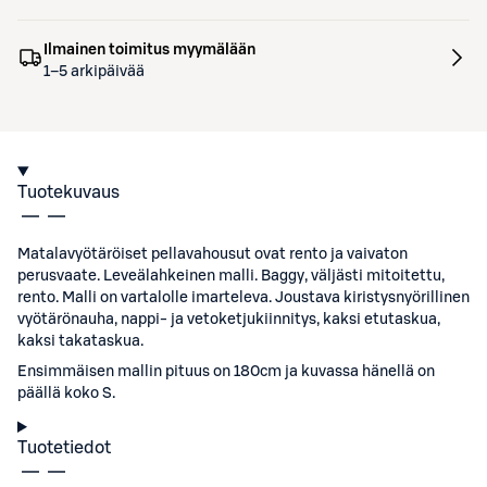
Ilmainen toimitus myymälään
1–5 arkipäivää
Tuotekuvaus
Matalavyötäröiset pellavahousut ovat rento ja vaivaton
perusvaate. Leveälahkeinen malli. Baggy, väljästi mitoitettu,
rento. Malli on vartalolle imarteleva. Joustava kiristysnyörillinen
vyötärönauha, nappi- ja vetoketjukiinnitys, kaksi etutaskua,
kaksi takataskua.
Ensimmäisen mallin pituus on 180cm ja kuvassa hänellä on
päällä koko S.
Tuotetiedot