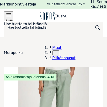
Lisätied
Seur
Vain tänään! Åhléns –25 %
Markkinointiviestejä
kampanj
viesti
Etusivu
Avaa
valikko
Hae tuotteita tai brändiä
Muoti
Murupolku
…
Pitkät housut
Asiakasomistaja-alennus
−40%