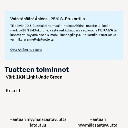
Vain tänään! Åhléns –25 % S-Etukortilla
Tilipäivän 10.8. kunniaksi normaalihintaiset Åhléns-muodin ja -kodin
merkit –25 % S‑Etukortilla. Käytä verkkokaupassa etukoodia
TILIPAIVA
tai
lunasta etu myymälöissä S‑mobiilikupongilla ja S‑Etukortilla. Etu ei koske
valmiiksi alennettuja tuotteita.
Osta Åhléns-tuotteita
Tuotteen toiminnot
väri:
1KN Light Jade Green
koko:
L
Haetaan myymäläsaatavuutta
Haetaan
latautuu
myymäläsaatavuutta