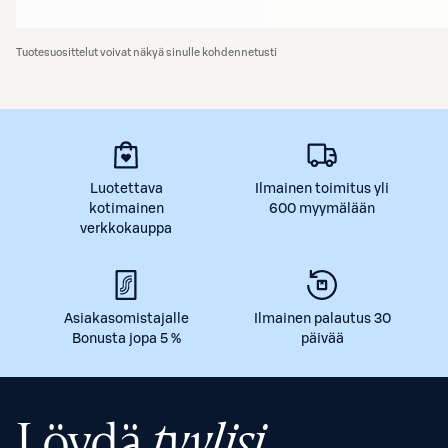
Tuotesuosittelut voivat näkyä sinulle kohdennetusti
Luotettava
Ilmainen toimitus yli
kotimainen
600 myymälään
verkkokauppa
Asiakasomistajalle
Ilmainen palautus 30
Bonusta jopa 5 %
päivää
Löydä
tyylisi.