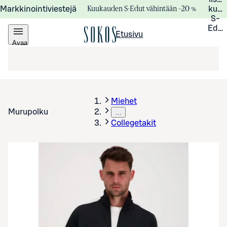
Kuukauden S-Edut vähintään –20 %
Markkinointiviestejä
kuuk
S-
Edui
Etusivu
Avaa
valikko
Miehet
Murupolku
…
Collegetakit