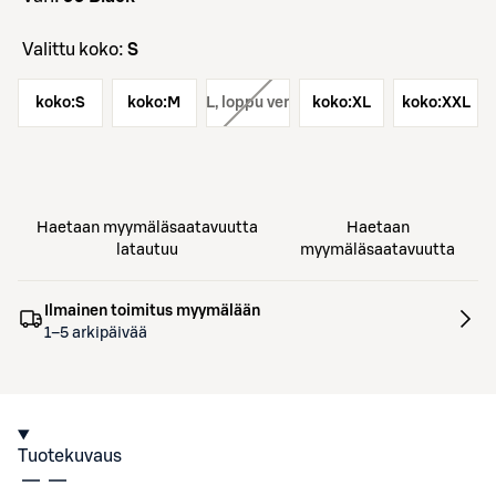
Valittu koko:
S
koko:
S
koko:
koko:
M
L
, loppu verkosta
koko:
XL
koko:
XXL
Haetaan myymäläsaatavuutta
Haetaan
latautuu
myymäläsaatavuutta
Ilmainen toimitus myymälään
1–5 arkipäivää
Tuotekuvaus