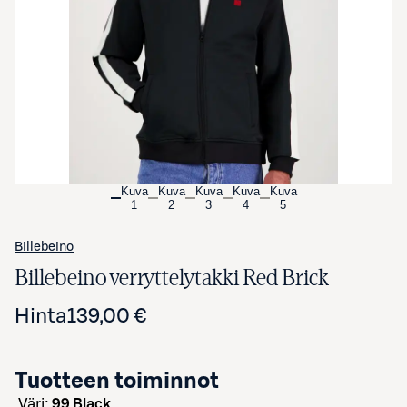
Avaa tuotekuva suurennettuna
Kuva
Kuva
Kuva
Kuva
Kuva
1
2
3
4
5
Billebeino
Billebeino verryttelytakki Red Brick
Hinta
139,00 €
Tuotteen toiminnot
väri:
99 Black