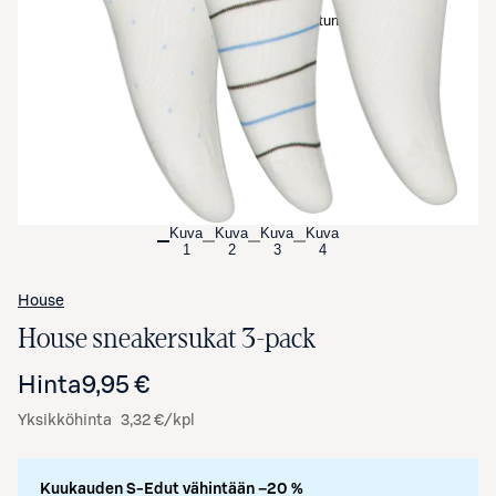
Avaa tuotekuva suurennettuna
Kuva
Kuva
Kuva
Kuva
1
2
3
4
House
House sneakersukat 3-pack
Hinta
9,95 €
Yksikköhinta
3,32 €/kpl
Kuukauden S-Edut vähintään –20 %