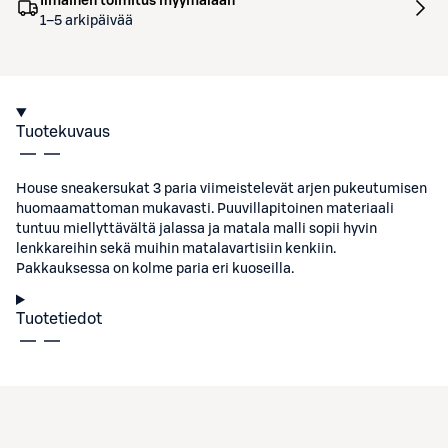
Ilmainen toimitus myymälään
1–5 arkipäivää
Tuotekuvaus
House sneakersukat 3 paria viimeistelevät arjen pukeutumisen
huomaamattoman mukavasti. Puuvillapitoinen materiaali
tuntuu miellyttävältä jalassa ja matala malli sopii hyvin
lenkkareihin sekä muihin matalavartisiin kenkiin.
Pakkauksessa on kolme paria eri kuoseilla.
Tuotetiedot