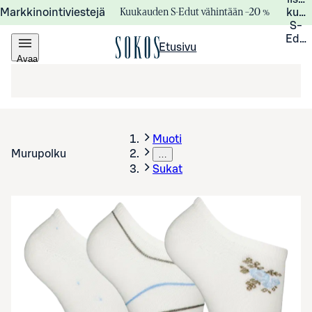
Kuukauden S-Edut vähintään –20 %
Markkinointiviestejä
kuuk
S-
Edui
Etusivu
Avaa
valikko
Muoti
Murupolku
…
Sukat