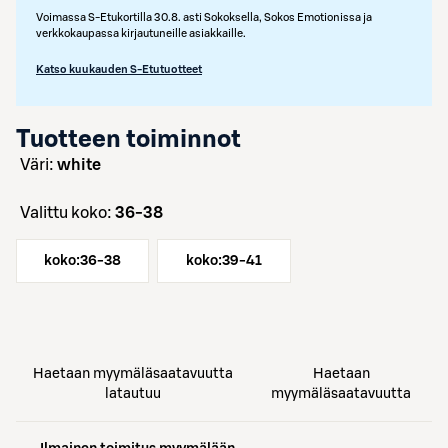
Voimassa S-Etukortilla 30.8. asti Sokoksella, Sokos Emotionissa ja
verkkokaupassa kirjautuneille asiakkaille.
Katso kuukauden S-Etutuotteet
Tuotteen toiminnot
väri:
white
Valittu koko:
36-38
koko:
36-38
koko:
39-41
Haetaan myymäläsaatavuutta
Haetaan
latautuu
myymäläsaatavuutta