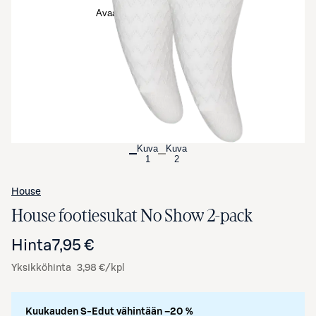
Avaa tuotekuva suurennettuna
Kuva
Kuva
1
2
House
House footiesukat No Show 2-pack
Hinta
7,95 €
Yksikköhinta
3,98 €/kpl
Kuukauden S-Edut vähintään –20 %