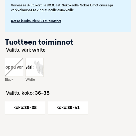
Voimassa S-Etukortilla 30.8. asti Sokoksella, Sokos Emotionissa ja
verkkokaupassa kirjautuneille asiakkaille.
Katso kuukauden S-Etutuotteet
Tuotteen toiminnot
Valittu väri:
white
i:
, loppu verkosta
väri:
Black
White
Valittu koko:
36-38
koko:
36-38
koko:
39-41