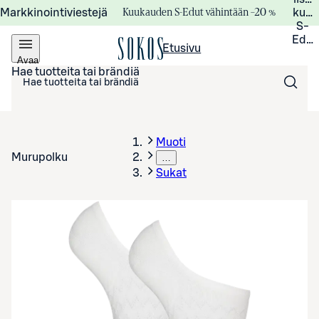
Kuukauden S-Edut vähintään –20 %
Markkinointiviestejä
kuuk
S-
Edui
Etusivu
Avaa
valikko
Hae tuotteita tai brändiä
Muoti
Murupolku
…
Sukat