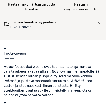
Haetaan myymäläsaatavuutta
Haetaan
latautuu
myymäläsaatavuutta
Ilmainen toimitus myymälään
1–5 arkipäivää
Tuotekuvaus
House footiesukat 2 paria ovat huomaamaton ja mukava
valinta arkeen ja vapaa aikaan. No show mallinen muotoilu jää
siististi kengän sisään ja sopii erityisesti mataliin kenkiin.
Pehmeä ja joustava materiaali tuntuu miellyttävältä ihoa
vasten ja istuu napakasti ilman puristusta. Hillitty
struktuurikuvio antaa sukille viimeistellyn ilmeen, jota on
helppo käyttää päivästä toiseen.