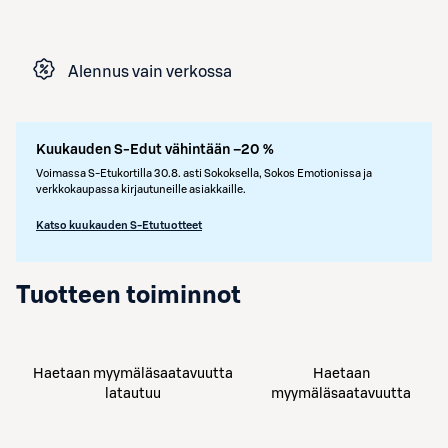
Alennus vain verkossa
Kuukauden S-Edut vähintään –20 %
Voimassa S-Etukortilla 30.8. asti Sokoksella, Sokos Emotionissa ja
verkkokaupassa kirjautuneille asiakkaille.
Katso kuukauden S-Etutuotteet
Tuotteen toiminnot
Haetaan myymäläsaatavuutta
Haetaan
latautuu
myymäläsaatavuutta