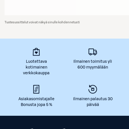
Tuotesuosittelut voivat näkyä sinulle kohdennetusti
Luotettava
Ilmainen toimitus yli
kotimainen
600 myymälään
verkkokauppa
Asiakasomistajalle
Ilmainen palautus 30
Bonusta jopa 5 %
päivää