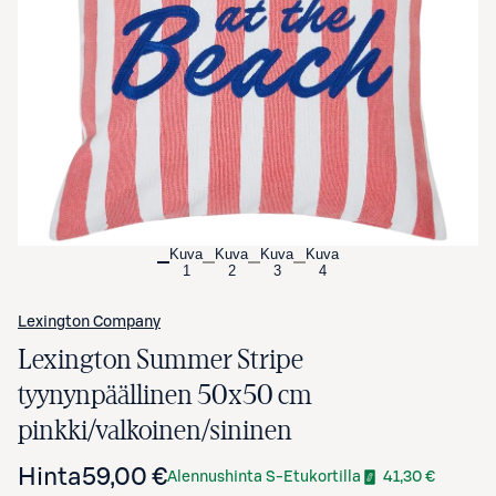
Avaa tuotekuva suurennettuna
Kuva
Kuva
Kuva
Kuva
1
2
3
4
Lexington Company
Lexington Summer Stripe
tyynynpäällinen 50x50 cm
pinkki/valkoinen/sininen
Hinta
59,00 €
Alennushinta S-Etukortilla
41,30 €