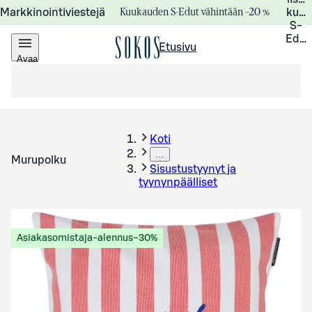
Kuukauden S-Edut vähintään –20 %
Markkinointiviestejä
kuuk
S-
Edui
Etusivu
Avaa
valikko
Koti
…
Murupolku
Sisustustyynyt ja
tyynynpäälliset
Asiakasomistaja-alennus
−30%