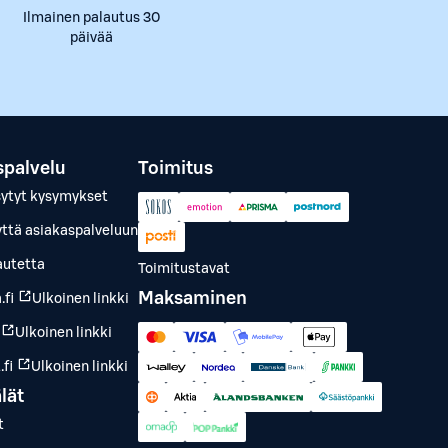
Ilmainen palautus 30
päivää
spalvelu
Toimitus
sytyt kysymykset
yttä asiakaspalveluun
autetta
Toimitustavat
Maksaminen
.fi
Ulkoinen linkki
Ulkoinen linkki
fi
Ulkoinen linkki
lät
t