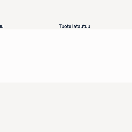
uu
Tuote latautuu