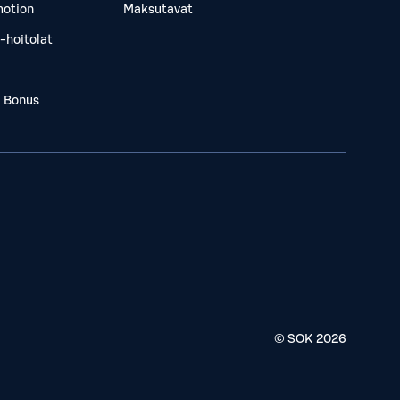
otion
Maksutavat
-hoitolat
a Bonus
© SOK
2026