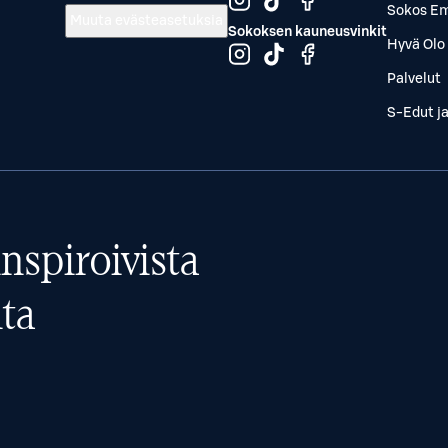
Sokos Em
Muuta evästeasetuksia
Sokoksen kauneusvinkit
Hyvä Olo 
Palvelut
S-Edut j
nspiroivista
ta