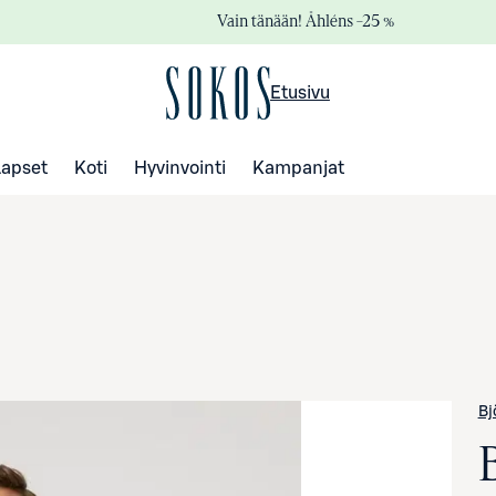
Vain tänään! Åhléns –25 %
Etusivu
Lapset
Koti
Hyvinvointi
Kampanjat
Bj