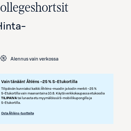
collegeshortsit
Hinta
-
Alennus vain verkossa
Vain tänään! Åhléns –25 % S-Etukortilla
Tilipäivän kunniaksi kaikki Åhléns-muodin ja kodin merkit –25 %
S‑Etukortilla vain maanantaina 10.8. Käytä verkkokaupassa etukoodia
TILIPAIVA
tai lunasta etu myymälöissä S‑mobiilikupongilla ja
S‑Etukortilla.
Osta Åhléns-tuotteita