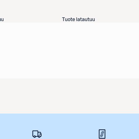
uu
Tuote latautuu