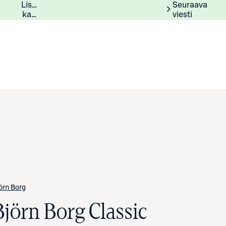
Lisätiedot
Lisätietoja
Seuraava
kampanjasta
viesti
örn Borg
Björn Borg Classic