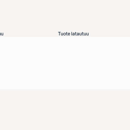
uu
Tuote latautuu