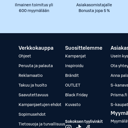
Ilmainen toimitus yli
Asiakasomistajalle
600 myymälään
Bonusta jopa 5 %
Verkkokauppa
Suosittelemme
Asiaka
Ohjeet
Kampanjat
Usein ky
Peruuta ja palauta
Inspiroidu
Ota yhte
Reklamaatio
Brändit
Anna pal
Takuu ja huolto
OUTLET
S-kanava
Saavutettavuus
Black Friday
Prisma.fi
Kampanjaetujen ehdot
Kuvasto
S-kaupat.
Myymä
Sopimusehdot
Myymälä
Sokoksen tyylivinkit
Tietosuoja ja turvallisuus