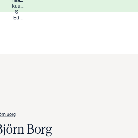
lisää
Lisätietoja
kuukauden
S-
Eduista
örn Borg
Björn Borg