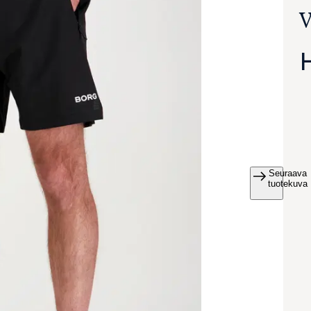
v
Seuraava
va suurennettuna
tuotekuva