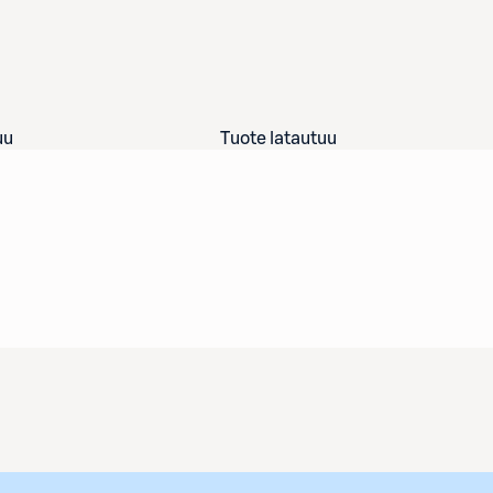
uu
Tuote latautuu