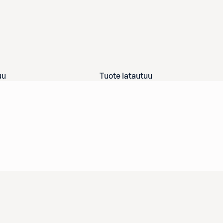
uu
Tuote latautuu