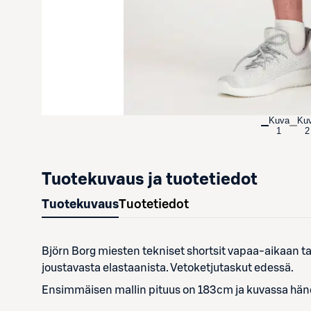
Kuva
Ku
1
2
Tuotekuvaus ja tuotetiedot
Tuotekuvaus
Tuotetiedot
Björn Borg miesten tekniset shortsit vapaa-aikaan tai
joustavasta elastaanista. Vetoketjutaskut edessä.
Ensimmäisen mallin pituus on 183cm ja kuvassa häne