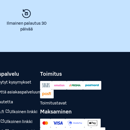
Ilmainen palautus 30
päivää
spalvelu
Toimitus
sytyt kysymykset
yttä asiakaspalveluun
autetta
Toimitustavat
Maksaminen
.fi
Ulkoinen linkki
Ulkoinen linkki