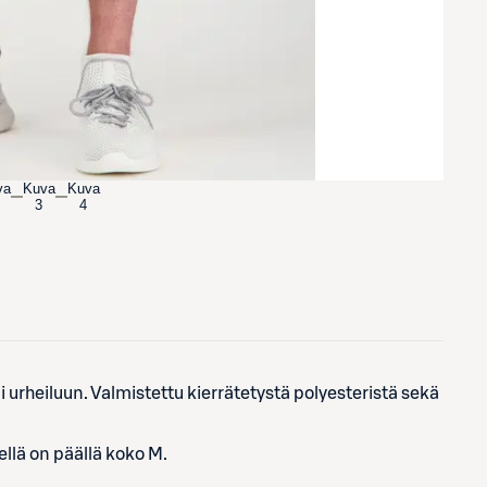
va
Kuva
Kuva
3
4
 urheiluun. Valmistettu kierrätetystä polyesteristä sekä
llä on päällä koko M.