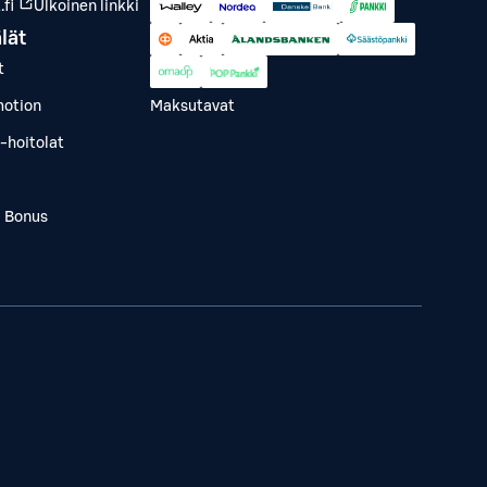
fi
Ulkoinen linkki
lät
t
otion
Maksutavat
-hoitolat
a Bonus