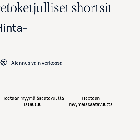
etoketjulliset shortsit
Hinta
-
Alennus vain verkossa
Avaa tuotekuva suurennettuna
Haetaan myymäläsaatavuutta
Haetaan
latautuu
myymäläsaatavuutta