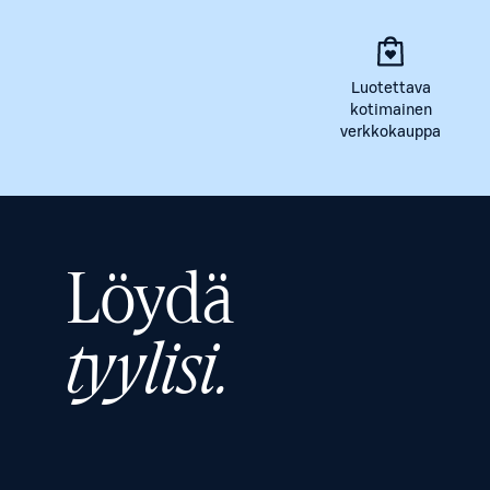
Luotettava
kotimainen
verkkokauppa
Löydä
tyylisi.