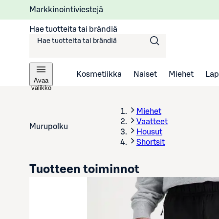
Markkinointiviestejä
Hae tuotteita tai brändiä
Kosmetiikka
Naiset
Miehet
Lap
Avaa
valikko
Miehet
Vaatteet
Murupolku
Housut
Shortsit
Tuotteen toiminnot