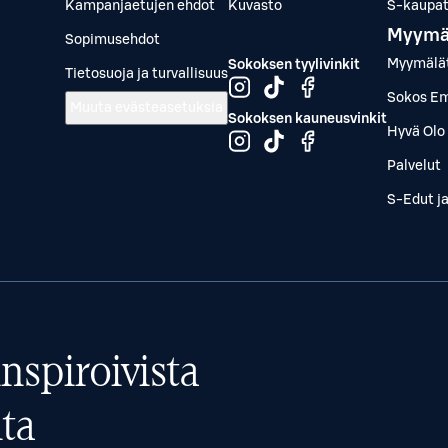
Kampanjaetujen ehdot
Kuvasto
S-kaupat.
Myymä
Sopimusehdot
Myymälä
Sokoksen tyylivinkit
Tietosuoja ja turvallisuus
Sokos Em
Muuta evästeasetuksia
Sokoksen kauneusvinkit
Hyvä Olo 
Palvelut
S-Edut j
nspiroivista
ta