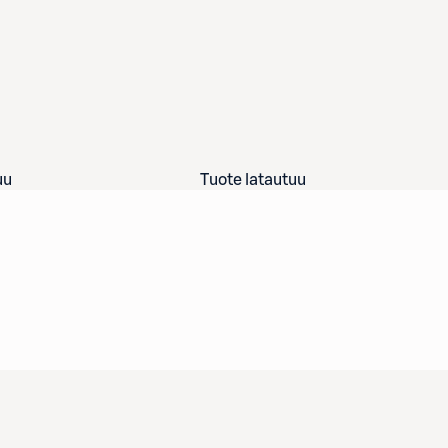
uu
Tuote latautuu