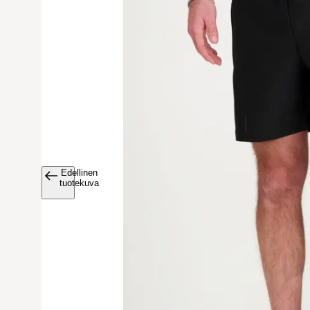
Edellinen
Avaa tuoteku
tuotekuva