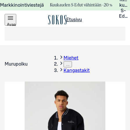
Kuukauden S-Edut vähintään –20 %
Markkinointiviestejä
kuuk
S-
Edui
Etusivu
Avaa
valikko
Miehet
Murupolku
…
Kangastakit