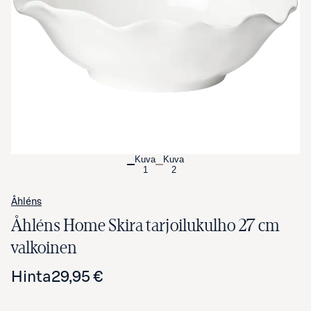
Avaa tuotekuva suurennettuna
Kuva
Kuva
1
2
Åhléns
Åhléns Home Skira tarjoilukulho 27 cm
valkoinen
Hinta
29,95 €