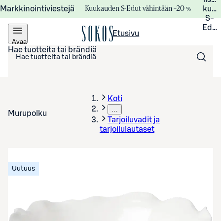
Kuukauden S-Edut vähintään –20 %
Markkinointiviestejä
kuuk
S-
Edui
Etusivu
Avaa
valikko
Hae tuotteita tai brändiä
Koti
…
Murupolku
Tarjoiluvadit ja
tarjoilulautaset
Uutuus