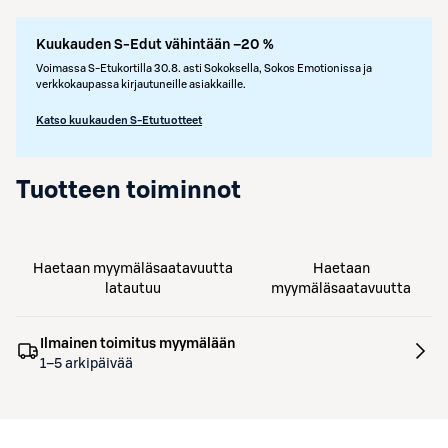
Kuukauden S-Edut vähintään –20 %
Voimassa S-Etukortilla 30.8. asti Sokoksella, Sokos Emotionissa ja
verkkokaupassa kirjautuneille asiakkaille.
Katso kuukauden S-Etutuotteet
Tuotteen toiminnot
Haetaan myymäläsaatavuutta
Haetaan
latautuu
myymäläsaatavuutta
Ilmainen toimitus myymälään
1–5 arkipäivää