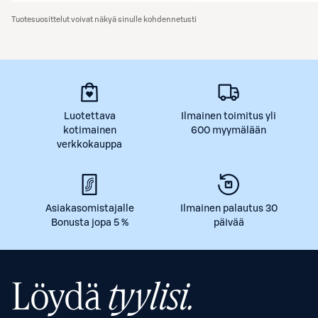
Tuotesuosittelut voivat näkyä sinulle kohdennetusti
Luotettava
Ilmainen toimitus yli
kotimainen
600 myymälään
verkkokauppa
Asiakasomistajalle
Ilmainen palautus 30
Bonusta jopa 5 %
päivää
Löydä
tyylisi.