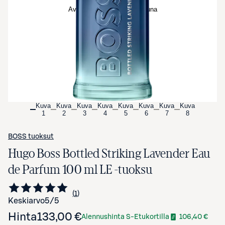
Avaa tuotekuva suurennettuna
Kuva
Kuva
Kuva
Kuva
Kuva
Kuva
Kuva
Kuva
1
2
3
4
5
6
7
8
BOSS tuoksut
Hugo Boss Bottled Striking Lavender Eau
de Parfum 100 ml LE -tuoksu
1
Siirry arvioihin
kappale
Keskiarvo
5
/5
Hinta
133,00 €
Alennushinta S-Etukortilla
106,40 €