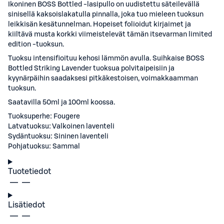
Ikoninen BOSS Bottled -lasipullo on uudistettu säteilevällä
sinisellä kaksoislakatulla pinnalla, joka tuo mieleen tuoksun
leikkisän kesätunnelman. Hopeiset folioidut kirjaimet ja
kiiltävä musta korkki viimeistelevät tämän itsevarman limited
edition -tuoksun.
Tuoksu intensifioituu kehosi lämmön avulla. Suihkaise BOSS
Bottled Striking Lavender tuoksua polvitaipeisiin ja
kyynärpäihin saadaksesi pitkäkestoisen, voimakkaamman
tuoksun.
Saatavilla 50ml ja 100ml koossa.
Tuoksuperhe: Fougere
Latvatuoksu: Valkoinen laventeli
Sydäntuoksu: Sininen laventeli
Pohjatuoksu: Sammal
Tuotetiedot
Lisätiedot