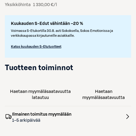
Yksikköhinta
1 330,00 €/l
Kuukauden S-Edut vähintään –20 %
Voimassa S-Etukortilla 30.8. asti Sokoksella, Sokos Emotionissa ja
verkkokaupassa kirjautuneille asiakkaille.
Katso kuukauden S-Etutuotteet
Tuotteen toiminnot
Haetaan myymäläsaatavuutta
Haetaan
latautuu
myymäläsaatavuutta
Ilmainen toimitus myymälään
1–5 arkipäivää