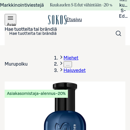
Kuukauden S-Edut vähintään –20 %
Markkinointiviestejä
kuuk
S-
Edui
Etusivu
Avaa
valikko
Hae tuotteita tai brändiä
Miehet
Murupolku
…
Hajuvedet
Asiakasomistaja-alennus
−20%