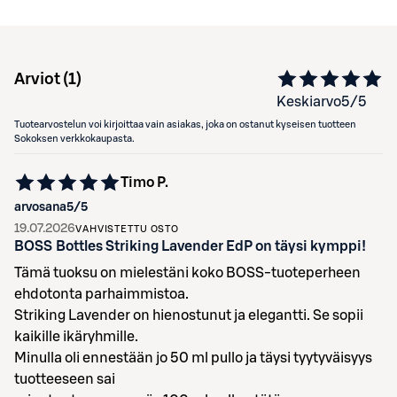
Arviot (
1
)
Keskiarvo
5
/5
Tuotearvostelun voi kirjoittaa vain asiakas, joka on ostanut kyseisen tuotteen
Sokoksen verkkokaupasta.
Timo P.
arvosana
5
/5
19.07.2026
VAHVISTETTU OSTO
BOSS Bottles Striking Lavender EdP on täysi kymppi!
Tämä tuoksu on mielestäni koko BOSS-tuoteperheen
ehdotonta parhaimmistoa.
Striking Lavender on hienostunut ja elegantti. Se sopii
kaikille ikäryhmille.
Minulla oli ennestään jo 50 ml pullo ja täysi tyytyväisyys
tuotteeseen sai