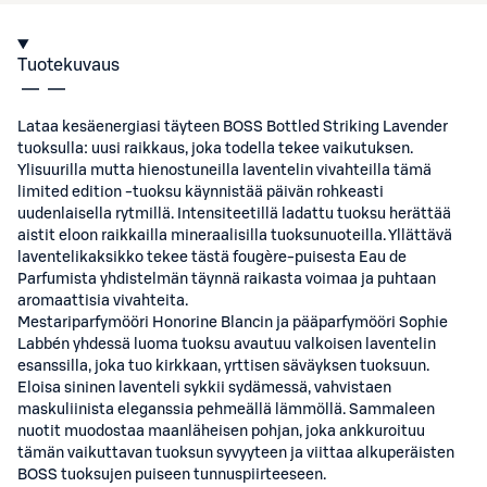
Tuotekuvaus
Lataa kesäenergiasi täyteen BOSS Bottled Striking Lavender
tuoksulla: uusi raikkaus, joka todella tekee vaikutuksen.
Ylisuurilla mutta hienostuneilla laventelin vivahteilla tämä
limited edition -tuoksu käynnistää päivän rohkeasti
uudenlaisella rytmillä. Intensiteetillä ladattu tuoksu herättää
aistit eloon raikkailla mineraalisilla tuoksunuoteilla. Yllättävä
laventelikaksikko tekee tästä fougère-puisesta Eau de
Parfumista yhdistelmän täynnä raikasta voimaa ja puhtaan
aromaattisia vivahteita.
Mestariparfymööri Honorine Blancin ja pääparfymööri Sophie
Labbén yhdessä luoma tuoksu avautuu valkoisen laventelin
esanssilla, joka tuo kirkkaan, yrttisen säväyksen tuoksuun.
Eloisa sininen laventeli sykkii sydämessä, vahvistaen
maskuliinista eleganssia pehmeällä lämmöllä. Sammaleen
nuotit muodostaa maanläheisen pohjan, joka ankkuroituu
tämän vaikuttavan tuoksun syvyyteen ja viittaa alkuperäisten
BOSS tuoksujen puiseen tunnuspiirteeseen.