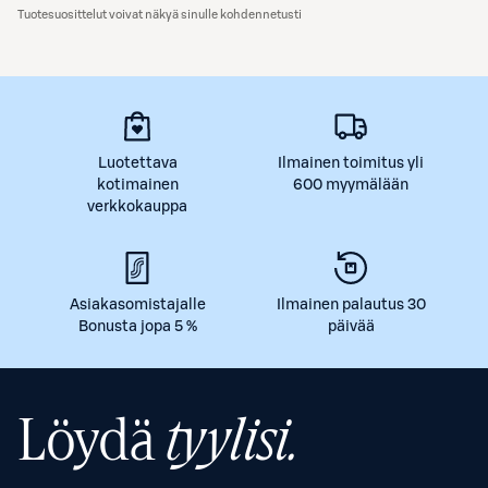
Tuotesuosittelut voivat näkyä sinulle kohdennetusti
Luotettava
Ilmainen toimitus yli
kotimainen
600 myymälään
verkkokauppa
Asiakasomistajalle
Ilmainen palautus 30
Bonusta jopa 5 %
päivää
Löydä
tyylisi.