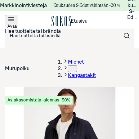
Kuukauden S-Edut vähintään –20 %
Markkinointiviestejä
kuuk
S-
Edui
Etusivu
Avaa
valikko
Hae tuotteita tai brändiä
Miehet
Murupolku
…
Kangastakit
Asiakasomistaja-alennus
−50%