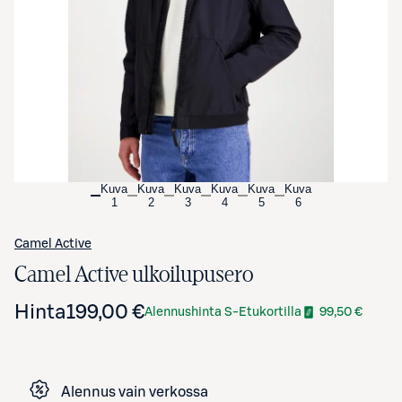
Avaa tuotekuva suurennettuna
Kuva
Kuva
Kuva
Kuva
Kuva
Kuva
1
2
3
4
5
6
Camel Active
Camel Active ulkoilupusero
Hinta
199,00 €
Alennushinta S-Etukortilla
99,50 €
Alennus vain verkossa