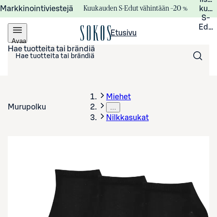
Kuukauden S-Edut vähintään –20 %
Markkinointiviestejä
kuuk
S-
Edui
Etusivu
Avaa
valikko
Hae tuotteita tai brändiä
Miehet
Murupolku
…
Nilkkasukat