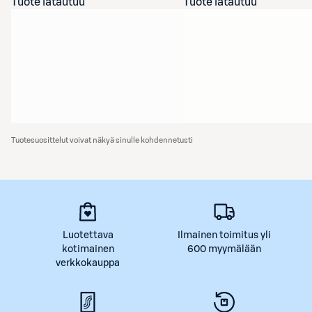
Tuote latautuu
Tuote latautuu
Tuotesuosittelut voivat näkyä sinulle kohdennetusti
Luotettava
Ilmainen toimitus yli
kotimainen
600 myymälään
verkkokauppa