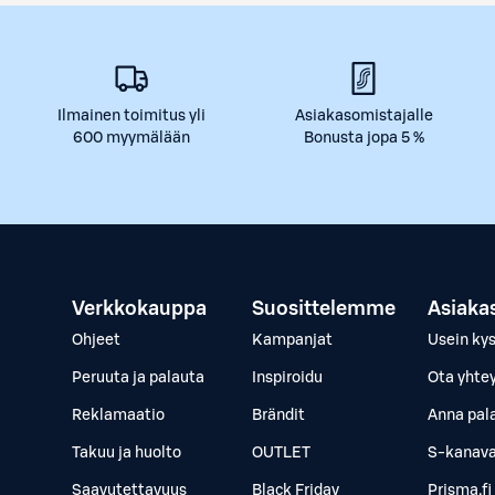
Ilmainen toimitus yli
Asiakasomistajalle
600 myymälään
Bonusta jopa 5 %
Verkkokauppa
Suosittelemme
Asiaka
Ohjeet
Kampanjat
Usein ky
Peruuta ja palauta
Inspiroidu
Ota yhte
Reklamaatio
Brändit
Anna pal
Takuu ja huolto
OUTLET
S-kanava
Saavutettavuus
Black Friday
Prisma.fi