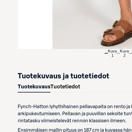
Kuva
Kuva
1
2
Tuotekuvaus ja tuotetiedot
Tuotekuvaus
Tuotetiedot
Fynch-Hatton lyhythihainen pellavapaita on rento ja huo
arkipukeutumiseen. Pellavan ja puuvillan sekoite tun
rintatasku viimeistelevät rennon klassisen ilmeen.
Ensimmäisen mallin pituus on 187 cm ja kuvassa häne