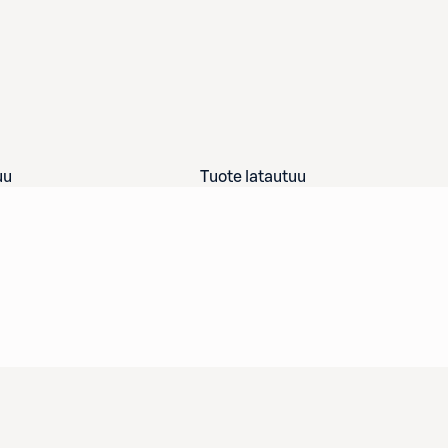
uu
Tuote latautuu