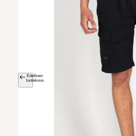
Edellinen
Avaa tuoteku
tuotekuva