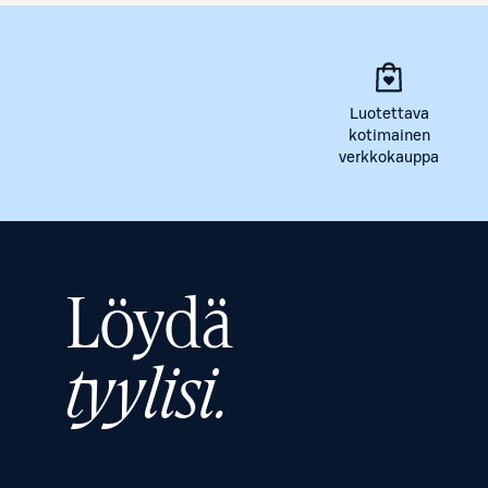
Luotettava
kotimainen
verkkokauppa
Löydä
tyylisi.