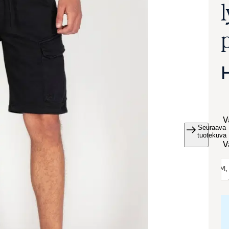
Seuraava
va suurennettuna
tuotekuva
koko:
M
,