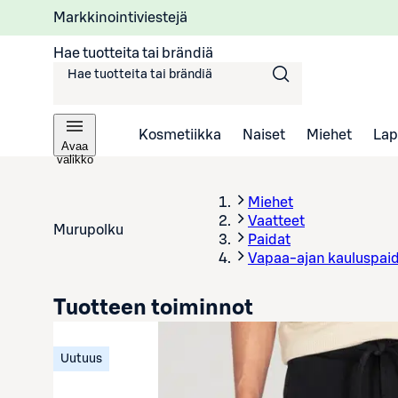
Markkinointiviestejä
Hae tuotteita tai brändiä
Kosmetiikka
Naiset
Miehet
Lap
Avaa
valikko
Miehet
Vaatteet
Murupolku
Paidat
Vapaa-ajan kauluspai
Tuotteen toiminnot
Uutuus