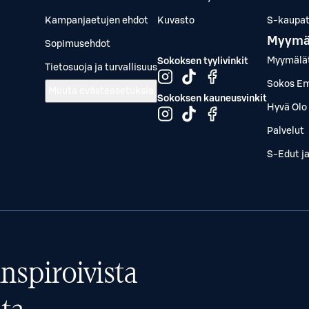
Kampanjaetujen ehdot
Kuvasto
S-kaupat.
Myymä
Sopimusehdot
Myymälä
Sokoksen tyylivinkit
Tietosuoja ja turvallisuus
Sokos Em
Muuta evästeasetuksia
Sokoksen kauneusvinkit
Hyvä Olo 
Palvelut
S-Edut j
nspiroivista