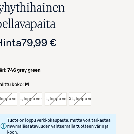
lyhythihainen
pellavapaita
Hinta
79,99 €
väri:
746 grey green
Avaa tuotekuva suurennettuna
Valittu koko:
M
 loppu verkosta
koko:
L
, loppu verkosta
koko:
XL
, loppu verkosta
koko:
XXL
, loppu verkosta
Tuote on loppu verkkokaupasta, mutta voit tarkastaa
myymäläsaatavuuden valitsemalla tuotteen värin ja
koon.