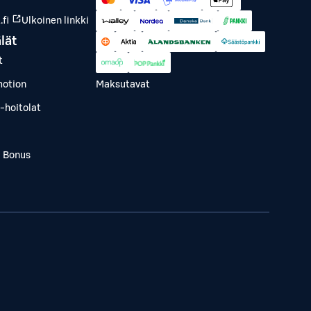
fi
Ulkoinen linkki
lät
t
otion
Maksutavat
-hoitolat
a Bonus