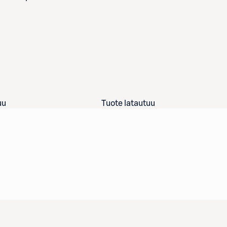
uu
Tuote latautuu