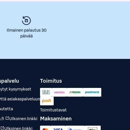
Ilmainen palautus 30
päivää
spalvelu
Toimitus
sytyt kysymykset
yttä asiakaspalveluun
autetta
Toimitustavat
Maksaminen
.fi
Ulkoinen linkki
Ulkoinen linkki