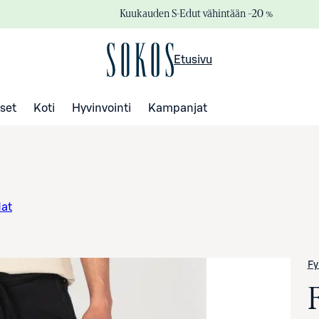
Kuukauden S-Edut vähintään –20 %
Etusivu
set
Koti
Hyvinvointi
Kampanjat
dat
Fy