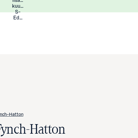
lisää
Lisätietoja
kuukauden
S-
Eduista
nch-Hatton
Fynch-Hatton