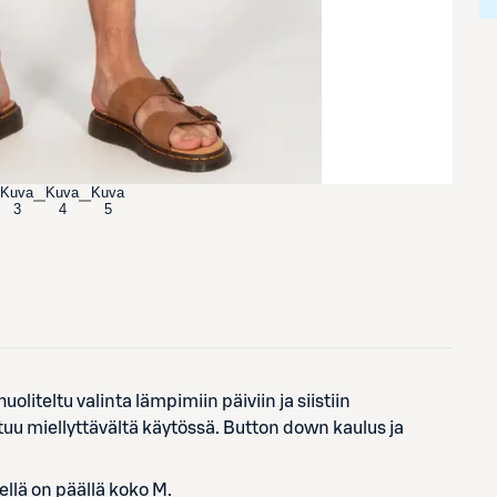
Kuva
Kuva
Kuva
3
4
5
liteltu valinta lämpimiin päiviin ja siistiin
tuu miellyttävältä käytössä. Button down kaulus ja
llä on päällä koko M.