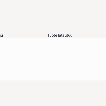
uu
Tuote latautuu