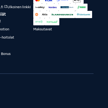
fi
Ulkoinen linkki
lät
t
otion
Maksutavat
-hoitolat
a Bonus