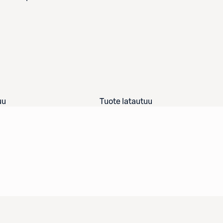
uu
Tuote latautuu