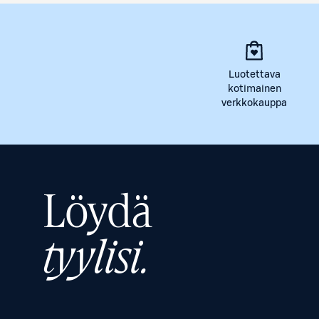
Luotettava
kotimainen
verkkokauppa
Löydä
tyylisi.