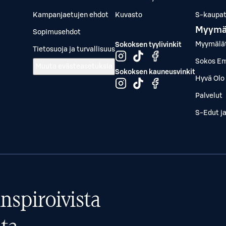
Kampanjaetujen ehdot
Kuvasto
S-kaupat.
Myymä
Sopimusehdot
Myymälä
Sokoksen tyylivinkit
Tietosuoja ja turvallisuus
Sokos Em
Muuta evästeasetuksia
Sokoksen kauneusvinkit
Hyvä Olo 
Palvelut
S-Edut j
nspiroivista