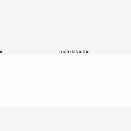
uu
Tuote latautuu