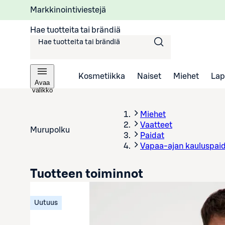
Markkinointiviestejä
Hae tuotteita tai brändiä
Kosmetiikka
Naiset
Miehet
Lap
Avaa
valikko
Miehet
Vaatteet
Murupolku
Paidat
Vapaa-ajan kauluspai
Tuotteen toiminnot
Uutuus