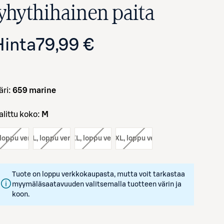
lyhythihainen paita
Hinta
79,99 €
väri:
659 marine
Valittu koko:
M
Avaa tuotekuva suurennettuna
 loppu verkosta
koko:
L
, loppu verkosta
koko:
XL
, loppu verkosta
koko:
XXL
, loppu verkosta
Tuote on loppu verkkokaupasta, mutta voit tarkastaa
myymäläsaatavuuden valitsemalla tuotteen värin ja
koon.