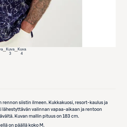
va
Kuva
Kuva
3
4
rennon siistin ilmeen. Kukkakuosi, resort-kaulus ja
ti lähestyttävän valinnan vapaa-aikaan ja rentoon
tävältä. Kuvan mallin pituus on 183 cm.
llä on päällä koko M.