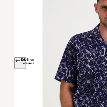
Edellinen
Avaa tuoteku
tuotekuva