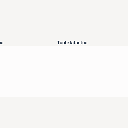
uu
Tuote latautuu