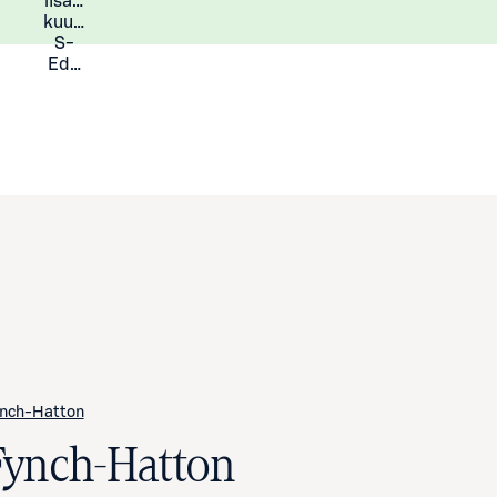
lisää
Lisätietoja
kuukauden
S-
Eduista
nch-Hatton
Fynch-Hatton