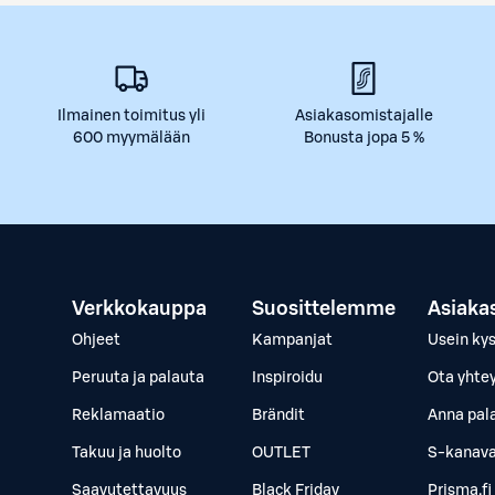
Ilmainen toimitus yli
Asiakasomistajalle
600 myymälään
Bonusta jopa 5 %
Verkkokauppa
Suosittelemme
Asiaka
Ohjeet
Kampanjat
Usein ky
Peruuta ja palauta
Inspiroidu
Ota yhte
Reklamaatio
Brändit
Anna pal
Takuu ja huolto
OUTLET
S-kanava
Saavutettavuus
Black Friday
Prisma.fi