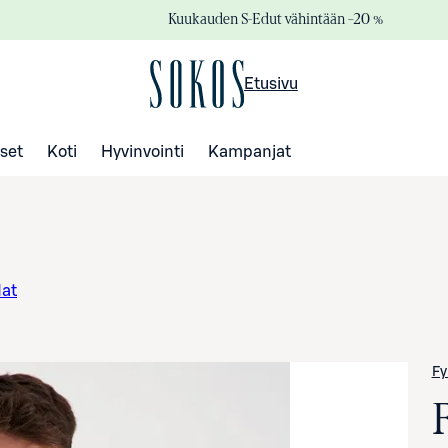
Kuukauden S-Edut vähintään –20 %
Etusivu
set
Koti
Hyvinvointi
Kampanjat
dat
Fy