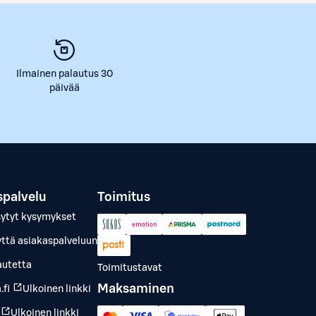
Ilmainen palautus 30
päivää
spalvelu
Toimitus
sytyt kysymykset
yttä asiakaspalveluun
autetta
Toimitustavat
Maksaminen
.fi
Ulkoinen linkki
Ulkoinen linkki