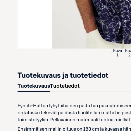
Kuva
Ku
1
2
Tuotekuvaus ja tuotetiedot
Tuotekuvaus
Tuotetiedot
Fynch-Hatton lyhythihainen paita tuo pukeutumiseen 
rintatasku tekevät paidasta huolitellun mutta helpos
toimistotyyliin. Pellavainen materiaali tuntuu miellyt
Ensimmäisen mallin pituus on 183 cm ja kuvassa häne