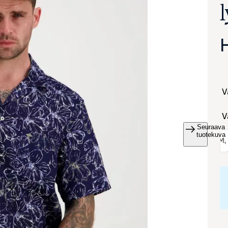
Seuraava
va suurennettuna
tuotekuva
koko:
M
,