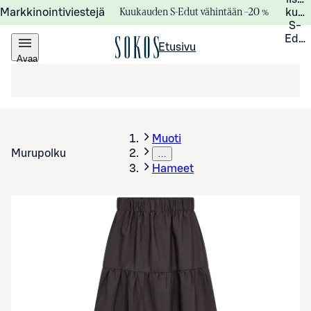
Kuukauden S-Edut vähintään –20 %
Markkinointiviestejä
kuuk
S-
Edui
Etusivu
Avaa
valikko
Muoti
Murupolku
…
Hameet