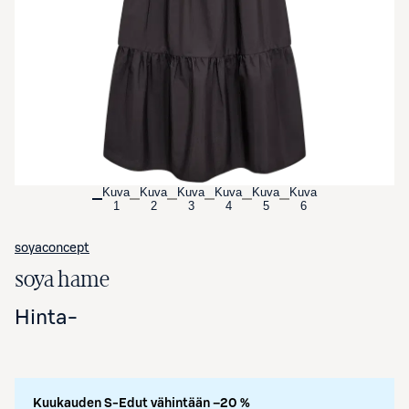
Avaa tuotekuva suurennettuna
Kuva
Kuva
Kuva
Kuva
Kuva
Kuva
1
2
3
4
5
6
soyaconcept
soya hame
Hinta
-
Kuukauden S-Edut vähintään –20 %