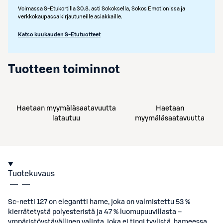
Voimassa S-Etukortilla 30.8. asti Sokoksella, Sokos Emotionissa ja
verkkokaupassa kirjautuneille asiakkaille.
Katso kuukauden S-Etutuotteet
Tuotteen toiminnot
Haetaan myymäläsaatavuutta
Haetaan
latautuu
myymäläsaatavuutta
Tuotekuvaus
Sc-netti 127 on elegantti hame, joka on valmistettu 53 %
kierrätetystä polyesteristä ja 47 % luomupuuvillasta –
ympäristöystävällinen valinta, joka ei tingi tyylistä. hameessa