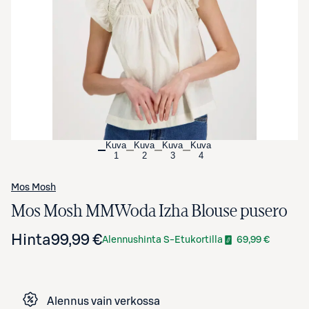
Avaa tuotekuva suurennettuna
Kuva
Kuva
Kuva
Kuva
1
2
3
4
Mos Mosh
Mos Mosh MMWoda Izha Blouse pusero
Hinta
99,99 €
Alennushinta S-Etukortilla
69,99 €
Alennus vain verkossa