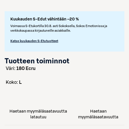
Kuukauden S-Edut vähintään –20 %
Voimassa S-Etukortilla 30.8. asti Sokoksella, Sokos Emotionissa ja
verkkokaupassa kirjautuneille asiakkaille.
Katso kuukauden S-Etutuotteet
Tuotteen toiminnot
väri:
180 Ecru
koko:
L
Haetaan myymäläsaatavuutta
Haetaan
latautuu
myymäläsaatavuutta