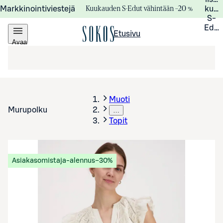
Kuukauden S-Edut vähintään –20 %
Markkinointiviestejä
kuuk
S-
Edui
Etusivu
Avaa
valikko
Muoti
Murupolku
…
Topit
Asiakasomistaja-alennus
−30%