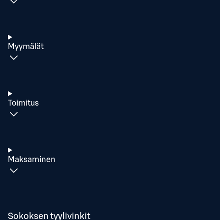
Myymälät
Toimitus
Maksaminen
Sokoksen tyylivinkit