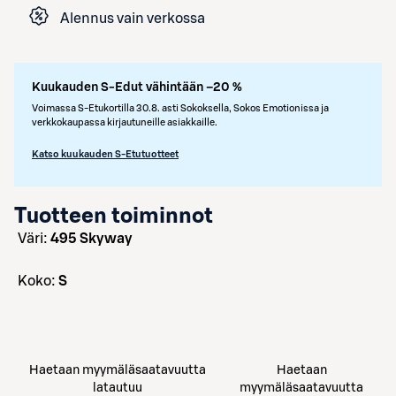
Alennus vain verkossa
Kuukauden S-Edut vähintään –20 %
Voimassa S-Etukortilla 30.8. asti Sokoksella, Sokos Emotionissa ja
verkkokaupassa kirjautuneille asiakkaille.
Katso kuukauden S-Etutuotteet
Tuotteen toiminnot
väri:
495 Skyway
koko:
S
Haetaan myymäläsaatavuutta
Haetaan
latautuu
myymäläsaatavuutta