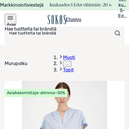
Kuukauden S-Edut vähintään –20 %
Markkinointiviestejä
kuuk
S-
Edui
Etusivu
Avaa
valikko
Hae tuotteita tai brändiä
Muoti
Murupolku
…
Topit
Asiakasomistaja-alennus
−30%