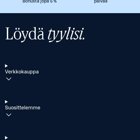
Bonusta jopa 5 %
päivää
Löydä
tyylisi.
Verkkokauppa
Suosittelemme