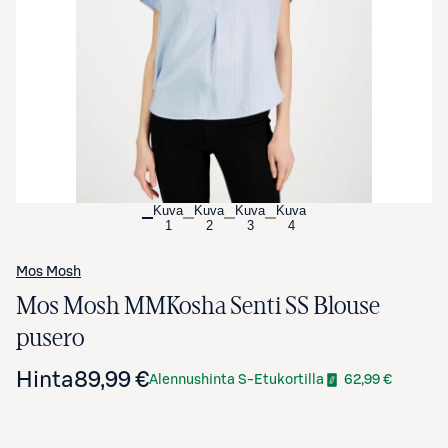
Avaa tuotekuva suurennettuna
Kuva
Kuva
Kuva
Kuva
1
2
3
4
Mos Mosh
Mos Mosh MMKosha Senti SS Blouse
pusero
Hinta
89,99 €
Alennushinta S-Etukortilla
62,99 €