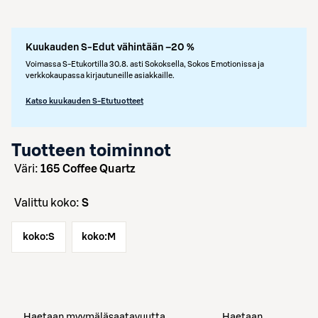
Kuukauden S-Edut vähintään –20 %
Voimassa S-Etukortilla 30.8. asti Sokoksella, Sokos Emotionissa ja
verkkokaupassa kirjautuneille asiakkaille.
Katso kuukauden S-Etutuotteet
Tuotteen toiminnot
väri:
165 Coffee Quartz
Valittu koko:
S
koko:
S
koko:
M
Haetaan myymäläsaatavuutta
Haetaan