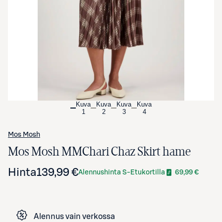
Avaa tuotekuva suurennettuna
Kuva
Kuva
Kuva
Kuva
1
2
3
4
Mos Mosh
Mos Mosh MMChari Chaz Skirt hame
Hinta
139,99 €
Alennushinta S-Etukortilla
69,99 €
Alennus vain verkossa