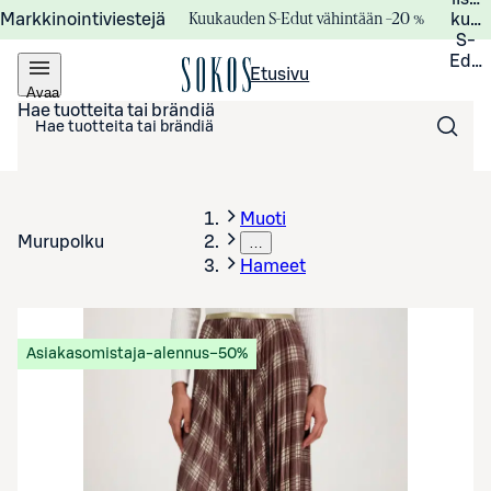
Kuukauden S-Edut vähintään –20 %
Markkinointiviestejä
kuuk
S-
Edui
Etusivu
Avaa
valikko
Hae tuotteita tai brändiä
Muoti
Murupolku
…
Hameet
Asiakasomistaja-alennus
−50%