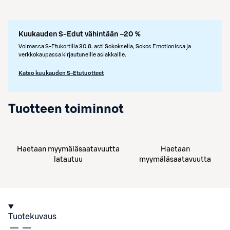
Kuukauden S-Edut vähintään –20 %
Voimassa S-Etukortilla 30.8. asti Sokoksella, Sokos Emotionissa ja
verkkokaupassa kirjautuneille asiakkaille.
Katso kuukauden S-Etutuotteet
Tuotteen toiminnot
Haetaan myymäläsaatavuutta
Haetaan
latautuu
myymäläsaatavuutta
Tuotekuvaus