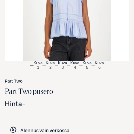
Avaa tuotekuva suurennettuna
Kuva
Kuva
Kuva
Kuva
Kuva
Kuva
1
2
3
4
5
6
Part Two
Part Two pusero
Hinta
-
Alennus vain verkossa