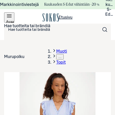
Kuukauden S-Edut vähintään –20 %
Markkinointiviestejä
kuuk
S-
Edui
Etusivu
Avaa
valikko
Hae tuotteita tai brändiä
Muoti
Murupolku
…
Topit