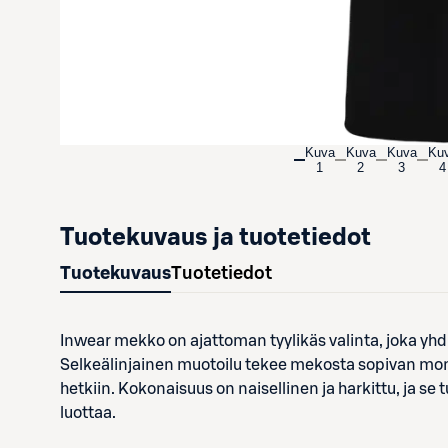
Kuva
Kuva
Kuva
Ku
1
2
3
4
Tuotekuvaus ja tuotetiedot
Tuotekuvaus
Tuotetiedot
Inwear mekko on ajattoman tyylikäs valinta, joka yhdi
Selkeälinjainen muotoilu tekee mekosta sopivan monenl
hetkiin. Kokonaisuus on naisellinen ja harkittu, ja se
luottaa.