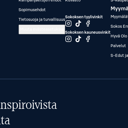
Kampanjaetujen ehdot
Kuvasto
S-kaupat.
Myymä
Sopimusehdot
Myymälä
Sokoksen tyylivinkit
Tietosuoja ja turvallisuus
Sokos Em
Muuta evästeasetuksia
Sokoksen kauneusvinkit
Hyvä Olo 
Palvelut
S-Edut j
nspiroivista
ta