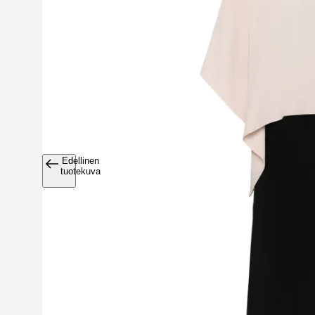
Edellinen
Avaa tuoteku
tuotekuva