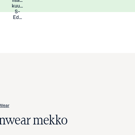
lisää
Lisätietoja
kuukauden
S-
Eduista
Wear
Inwear mekko