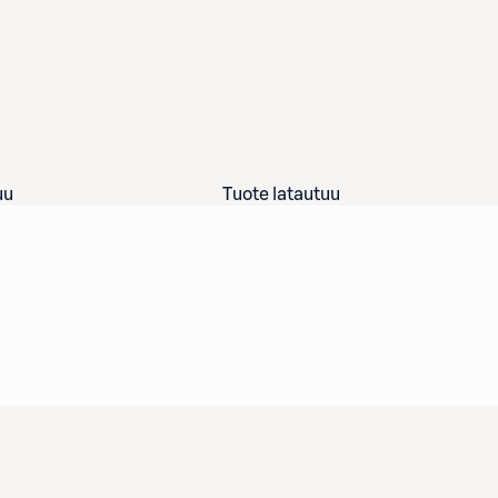
uu
Tuote latautuu