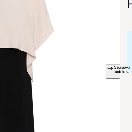
Seuraava
va suurennettuna
tuotekuva