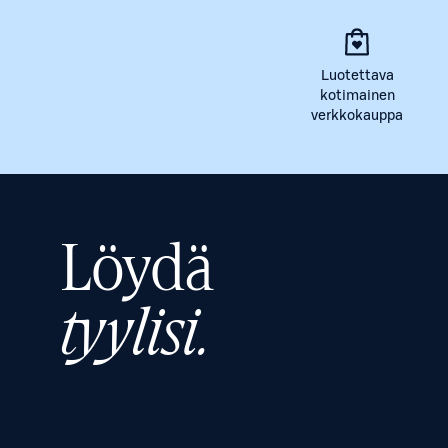
Luotettava
kotimainen
verkkokauppa
Löydä
tyylisi.