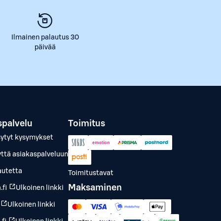
Ilmainen palautus 30
päivää
spalvelu
Toimitus
sytyt kysymykset
yttä asiakaspalveluun
autetta
Toimitustavat
Maksaminen
.fi
Ulkoinen linkki
Ulkoinen linkki