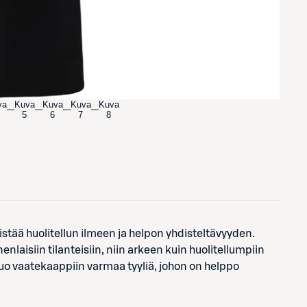
va
Kuva
Kuva
Kuva
Kuva
5
6
7
8
stää huolitellun ilmeen ja helpon yhdisteltävyyden.
aisiin tilanteisiin, niin arkeen kuin huolitellumpiin
 tuo vaatekaappiin varmaa tyyliä, johon on helppo