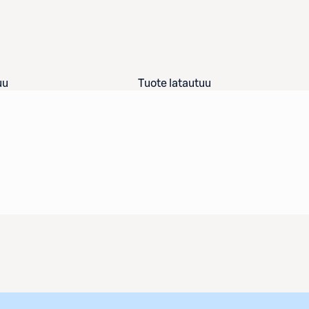
uu
Tuote latautuu