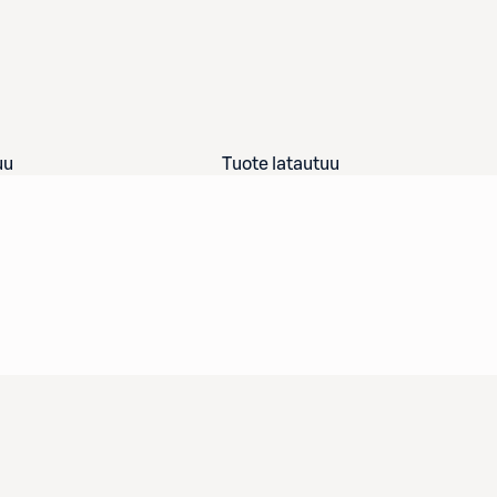
uu
Tuote latautuu