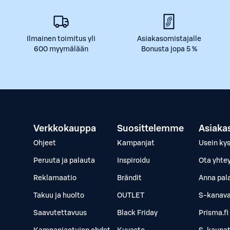
Ilmainen toimitus yli
Asiakasomistajalle
600 myymälään
Bonusta jopa 5 %
Verkkokauppa
Suosittelemme
Asiaka
Ohjeet
Kampanjat
Usein ky
Peruuta ja palauta
Inspiroidu
Ota yhte
Reklamaatio
Brändit
Anna pal
Takuu ja huolto
OUTLET
S-kanava
Saavutettavuus
Black Friday
Prisma.fi