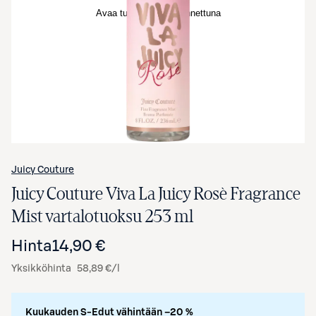
Avaa tuotekuva suurennettuna
Juicy Couture
Juicy Couture Viva La Juicy Rosè Fragrance
Mist vartalotuoksu 253 ml
Hinta
14,90 €
Yksikköhinta
58,89 €/l
Kuukauden S-Edut vähintään –20 %