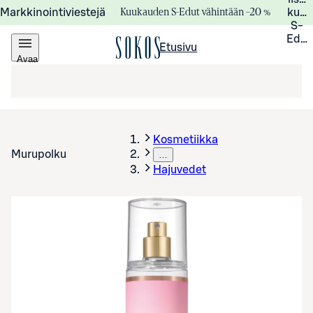
Kuukauden S-Edut vähintään –20 %
Markkinointiviestejä
kuuk
S-
Edui
Etusivu
Avaa
valikko
Kosmetiikka
Murupolku
…
Hajuvedet