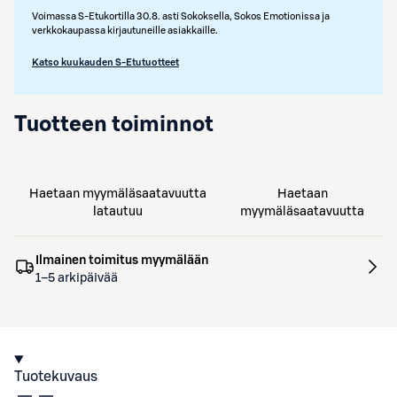
Voimassa S-Etukortilla 30.8. asti Sokoksella, Sokos Emotionissa ja
verkkokaupassa kirjautuneille asiakkaille.
Katso kuukauden S-Etutuotteet
Tuotteen toiminnot
Haetaan myymäläsaatavuutta
Haetaan
latautuu
myymäläsaatavuutta
Ilmainen toimitus myymälään
1–5 arkipäivää
Tuotekuvaus