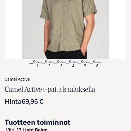
Avaa tuotekuva suurennettuna
Kuva
Kuva
Kuva
Kuva
Kuva
Kuva
1
2
3
4
5
6
Camel Active
Camel Active t-paita kauluksella
Hinta
69,95 €
Tuotteen toiminnot
väri:
17 Light Beige