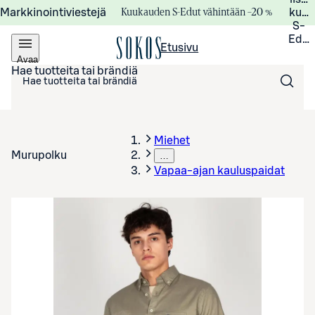
Kuukauden S-Edut vähintään –20 %
Markkinointiviestejä
kuuk
S-
Edui
Etusivu
Avaa
valikko
Hae tuotteita tai brändiä
Miehet
Murupolku
…
Vapaa-ajan kauluspaidat