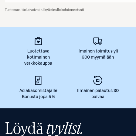
Tuotesuosittelut voivat näkyä sinulle kohdennetusti
Luotettava
Ilmainen toimitus yli
kotimainen
600 myymälään
verkkokauppa
Asiakasomistajalle
Ilmainen palautus 30
Bonusta jopa 5 %
päivää
Löydä
tyylisi.