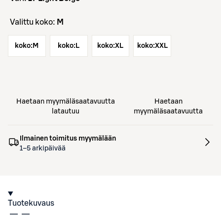
Valittu koko:
M
koko:
M
koko:
L
koko:
XL
koko:
XXL
Haetaan myymäläsaatavuutta
Haetaan
latautuu
myymäläsaatavuutta
Ilmainen toimitus myymälään
1–5 arkipäivää
Tuotekuvaus