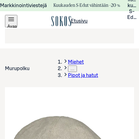
Kuukauden S-Edut vähintään –20 %
Markkinointiviestejä
kuuk
S-
Edui
Etusivu
Avaa
valikko
Miehet
Murupolku
…
Pipot ja hatut