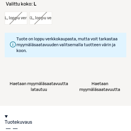
Valittu koko:
L
ko:
L
, loppu verkosta
koko:
XL
, loppu verkosta
Tuote on loppu verkkokaupasta, mutta voit tarkastaa
myymäläsaatavuuden valitsemalla tuotteen värin ja
koon.
Haetaan myymäläsaatavuutta
Haetaan
latautuu
myymäläsaatavuutta
Tuotekuvaus