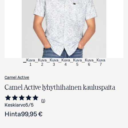
Avaa tuotekuva suurennettuna
Kuva
Kuva
Kuva
Kuva
Kuva
Kuva
Kuva
1
2
3
4
5
6
7
Camel Active
Camel Active lyhythihainen kauluspaita
1
Siirry arvioihin
kappale
Keskiarvo
5
/5
Hinta
99,95 €