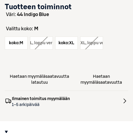
Tuotteen toiminnot
väri:
44 Indigo Blue
Valittu koko:
M
koko:
koko:
M
L
, loppu verkosta
koko:
koko:
XL
XXL
, loppu verkosta
Haetaan myymäläsaatavuutta
Haetaan
latautuu
myymäläsaatavuutta
Ilmainen toimitus myymälään
1–5 arkipäivää