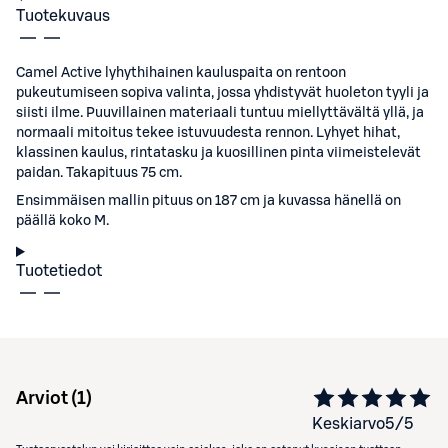
Tuotekuvaus
Camel Active lyhythihainen kauluspaita on rentoon
pukeutumiseen sopiva valinta, jossa yhdistyvät huoleton tyyli ja
siisti ilme. Puuvillainen materiaali tuntuu miellyttävältä yllä, ja
normaali mitoitus tekee istuvuudesta rennon. Lyhyet hihat,
klassinen kaulus, rintatasku ja kuosillinen pinta viimeistelevät
paidan. Takapituus 75 cm.
Ensimmäisen mallin pituus on 187 cm ja kuvassa hänellä on
päällä koko M.
Tuotetiedot
Arviot (
1
)
Keskiarvo
5
/5