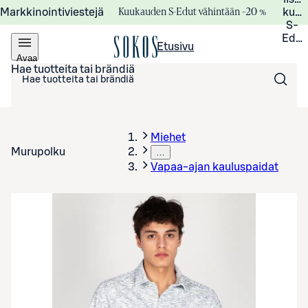
Kuukauden S-Edut vähintään –20 %
Markkinointiviestejä
kuuk
S-
Edui
Etusivu
Avaa
valikko
Hae tuotteita tai brändiä
Miehet
Murupolku
…
Vapaa-ajan kauluspaidat