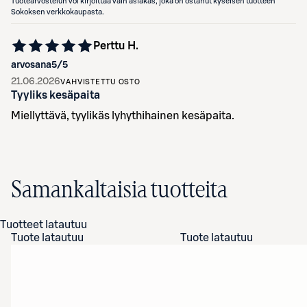
Tuotearvostelun voi kirjoittaa vain asiakas, joka on ostanut kyseisen tuotteen
Sokoksen verkkokaupasta.
Perttu H.
arvosana
5
/5
21.06.2026
VAHVISTETTU OSTO
Tyyliks kesäpaita
Miellyttävä, tyylikäs lyhythihainen kesäpaita.
Samankaltaisia tuotteita
Tuotteet latautuu
Tuote latautuu
Tuote latautuu