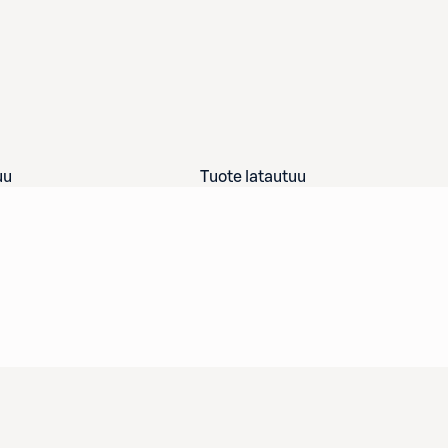
uu
Tuote latautuu