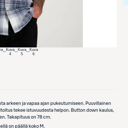
va
Kuva
Kuva
Kuva
4
5
6
inta arkeen ja vapaa ajan pukeutumiseen. Puuvillainen
mitoitus tekee istuvuudesta helpon. Button down kaulus,
een. Takapituus on 78 cm.
llä on päällä koko M.