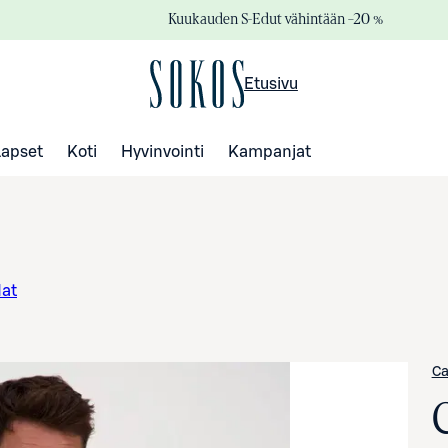
Kuukauden S-Edut vähintään –20 %
Etusivu
Lapset
Koti
Hyvinvointi
Kampanjat
dat
Ca