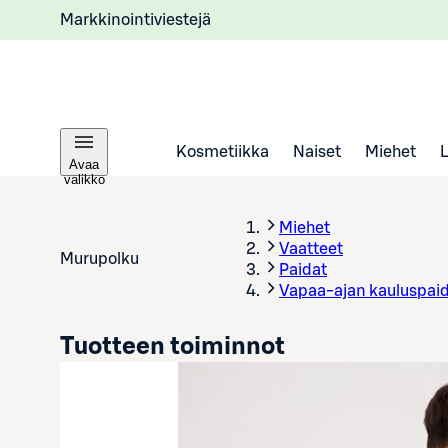
Markkinointiviestejä
Kosmetiikka
Naiset
Miehet
Avaa
valikko
Miehet
Vaatteet
Murupolku
Paidat
Vapaa-ajan kauluspai
Tuotteen toiminnot