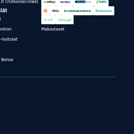
fi
Ulkoinen linkki
lät
t
otion
Maksutavat
-hoitolat
a Bonus