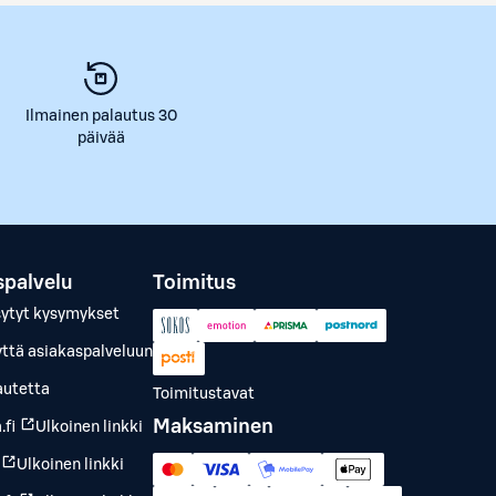
Ilmainen palautus 30
päivää
spalvelu
Toimitus
sytyt kysymykset
yttä asiakaspalveluun
autetta
Toimitustavat
Maksaminen
.fi
Ulkoinen linkki
Ulkoinen linkki