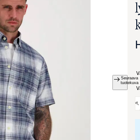
Seuraava
va suurennettuna
tuotekuva
koko:
M
,