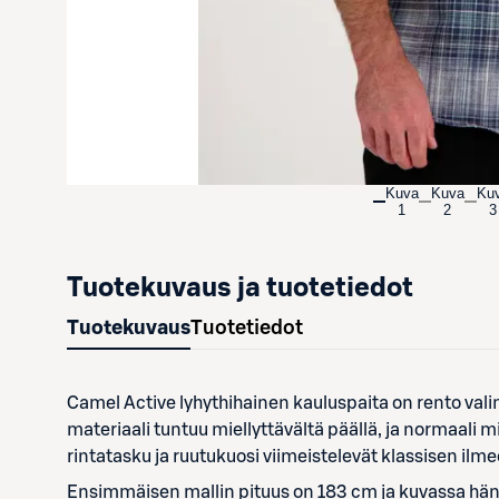
Kuva
Kuva
Ku
1
2
3
Tuotekuvaus ja tuotetiedot
Tuotekuvaus
Tuotetiedot
Camel Active lyhythihainen kauluspaita on rento val
materiaali tuntuu miellyttävältä päällä, ja normaali 
rintatasku ja ruutukuosi viimeistelevät klassisen ilm
Ensimmäisen mallin pituus on 183 cm ja kuvassa häne