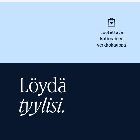
Luotettava
kotimainen
verkkokauppa
Löydä
tyylisi.