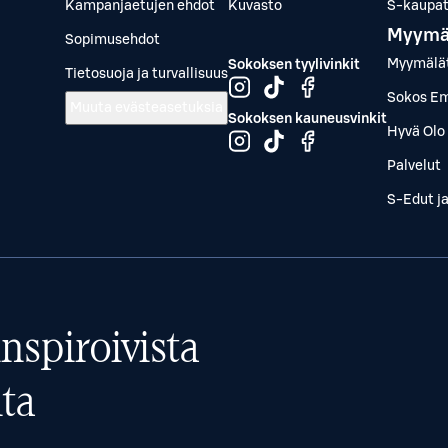
Kampanjaetujen ehdot
Kuvasto
S-kaupat.
Myymä
Sopimusehdot
Myymälä
Sokoksen tyylivinkit
Tietosuoja ja turvallisuus
Sokos Em
Muuta evästeasetuksia
Sokoksen kauneusvinkit
Hyvä Olo 
Palvelut
S-Edut j
nspiroivista
ta