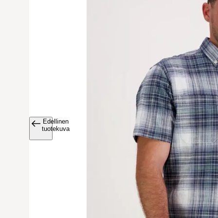
Edellinen
Avaa tuoteku
tuotekuva