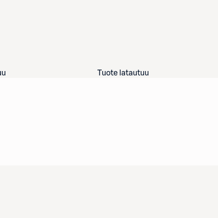
uu
Tuote latautuu