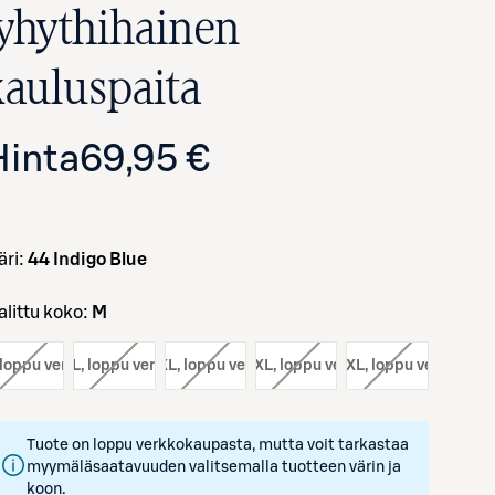
lyhythihainen
kauluspaita
Hinta
69,95 €
väri:
44 Indigo Blue
Avaa tuotekuva suurennettuna
Valittu koko:
M
 loppu verkosta
koko:
L
, loppu verkosta
koko:
XL
, loppu verkosta
koko:
3XL
, loppu verkosta
koko:
XXL
, loppu verkosta
Tuote on loppu verkkokaupasta, mutta voit tarkastaa
myymäläsaatavuuden valitsemalla tuotteen värin ja
koon.