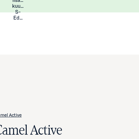
lisää
Lisätietoja
kuukauden
S-
Eduista
mel Active
Camel Active