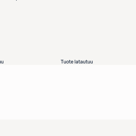
uu
Tuote latautuu