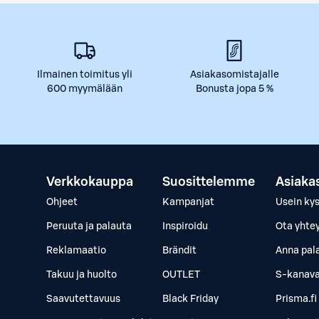
Ilmainen toimitus yli
Asiakasomistajalle
600 myymälään
Bonusta jopa 5 %
Verkkokauppa
Suosittelemme
Asiaka
Ohjeet
Kampanjat
Usein ky
Peruuta ja palauta
Inspiroidu
Ota yhte
Reklamaatio
Brändit
Anna pal
Takuu ja huolto
OUTLET
S-kanava
Saavutettavuus
Black Friday
Prisma.fi