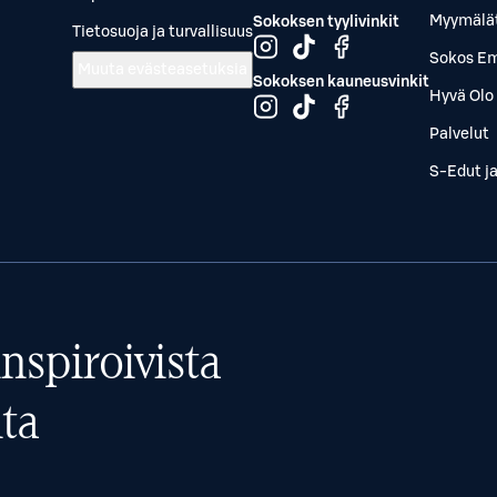
Myymälä
Sokoksen tyylivinkit
Tietosuoja ja turvallisuus
Sokos Em
Muuta evästeasetuksia
Sokoksen kauneusvinkit
Hyvä Olo 
Palvelut
S-Edut j
nspiroivista
ta