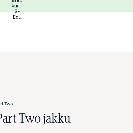
lisää
Lisätietoja
kuukauden
S-
Eduista
rt Two
Part Two jakku