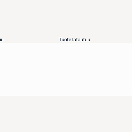
uu
Tuote latautuu