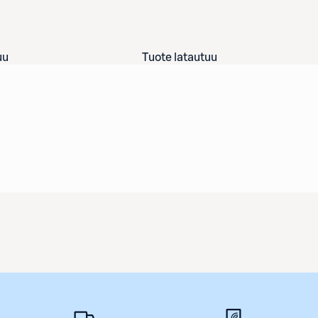
uu
Tuote latautuu