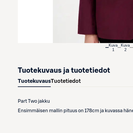
Kuva
Kuva
1
2
Tuotekuvaus ja tuotetiedot
Tuotekuvaus
Tuotetiedot
Part Two jakku
Ensimmäisen mallin pituus on 178cm ja kuvassa hänel