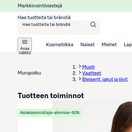
Markkinointiviestejä
Hae tuotteita tai brändiä
Kosmetiikka
Naiset
Miehet
Lap
Avaa
valikko
Muoti
Murupolku
Vaatteet
Bleiserit, jakut ja liivit
Tuotteen toiminnot
Asiakasomistaja-alennus
−50%