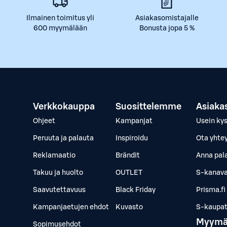
Ilmainen toimitus yli
Asiakasomistajalle
600 myymälään
Bonusta jopa 5 %
Verkkokauppa
Suosittelemme
Asiaka
Ohjeet
Kampanjat
Usein ky
Peruuta ja palauta
Inspiroidu
Ota yhte
Reklamaatio
Brändit
Anna pal
Takuu ja huolto
OUTLET
S-kanava
Saavutettavuus
Black Friday
Prisma.fi
Kampanjaetujen ehdot
Kuvasto
S-kaupat.
Myymä
Sopimusehdot