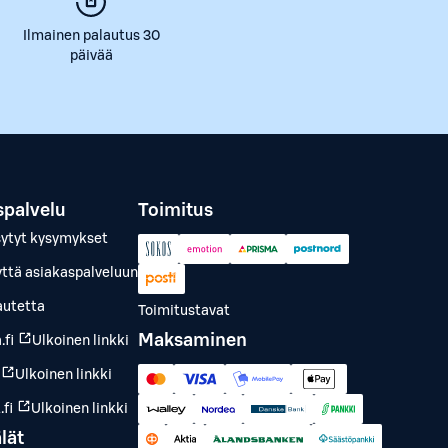
Ilmainen palautus 30
päivää
spalvelu
Toimitus
sytyt kysymykset
yttä asiakaspalveluun
autetta
Toimitustavat
Maksaminen
.fi
Ulkoinen linkki
Ulkoinen linkki
fi
Ulkoinen linkki
lät