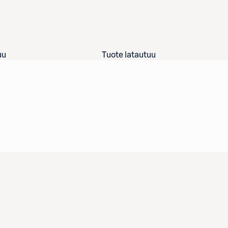
uu
Tuote latautuu