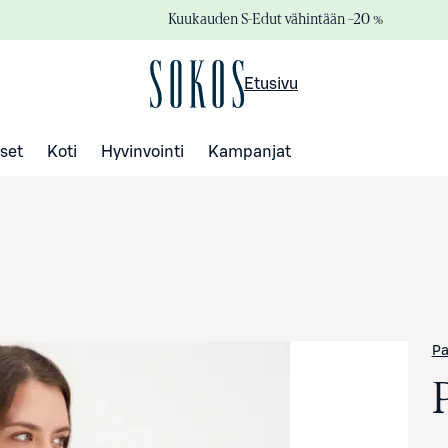
Kuukauden S-Edut vähintään –20 %
Etusivu
set
Koti
Hyvinvointi
Kampanjat
Pa