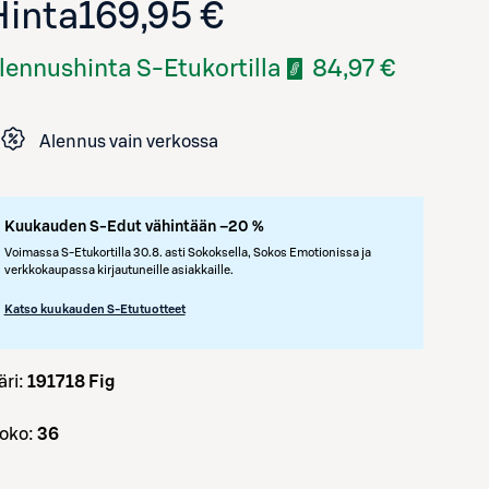
Hinta
169,95 €
lennushinta S-Etukortilla
84,97 €
Alennus vain verkossa
Kuukauden S-Edut vähintään –20 %
Voimassa S-Etukortilla 30.8. asti Sokoksella, Sokos Emotionissa ja
Avaa tuotekuva suurennettuna
verkkokaupassa kirjautuneille asiakkaille.
Katso kuukauden S-Etutuotteet
väri:
191718 Fig
koko:
36