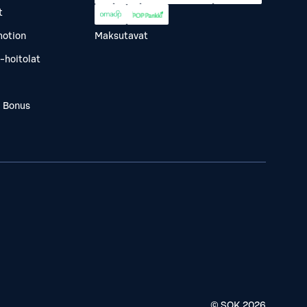
t
otion
Maksutavat
-hoitolat
a Bonus
© SOK
2026