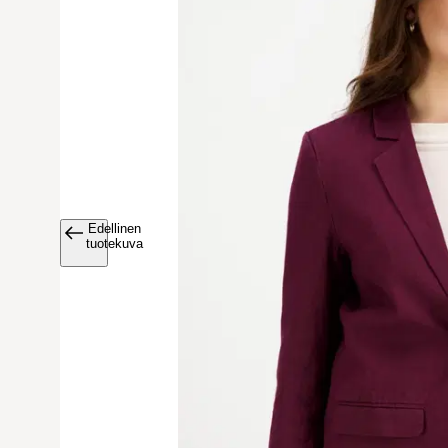
Edellinen
Avaa tuoteku
tuotekuva