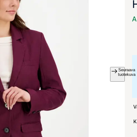
A
Seuraava
va suurennettuna
tuotekuva