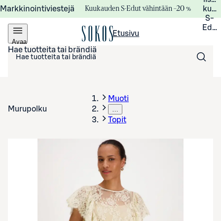
Kuukauden S-Edut vähintään –20 %
Markkinointiviestejä
kuuk
S-
Edui
Etusivu
Avaa
valikko
Hae tuotteita tai brändiä
Muoti
Murupolku
…
Topit