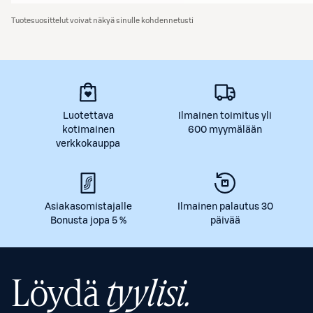
Tuotesuosittelut voivat näkyä sinulle kohdennetusti
Luotettava
Ilmainen toimitus yli
kotimainen
600 myymälään
verkkokauppa
Asiakasomistajalle
Ilmainen palautus 30
Bonusta jopa 5 %
päivää
Löydä
tyylisi.