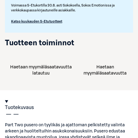
Voimassa S-Etukortilla 30.8. asti Sokoksella, Sokos Emotionissa ja
verkkokaupassa kirjautuneille asiakkaille.
Katso kuukauden S-Etutuotteet
Tuotteen toiminnot
Haetaan myymäläsaatavuutta
Haetaan
latautuu
myymäläsaatavuutta
Tuotekuvaus
Part Two pusero on tyylikäs ja ajattoman pelkistetty valinta
arkeen ja huoliteltuihin asukokonaisuuksiin. Pusero edustaa
skandinaavista muotoilua, jossa yhdistyvät selkeä ilme ja