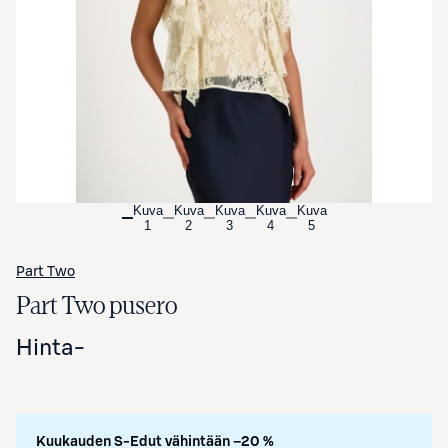
Avaa tuotekuva suurennettuna
Kuva
Kuva
Kuva
Kuva
Kuva
1
2
3
4
5
Part Two
Part Two pusero
Hinta
-
Kuukauden S-Edut vähintään –20 %