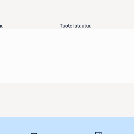
uu
Tuote latautuu