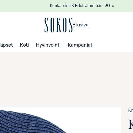
Kuukauden S-Edut vähintään –20 %
Etusivu
Lapset
Koti
Hyvinvointi
Kampanjat
KN