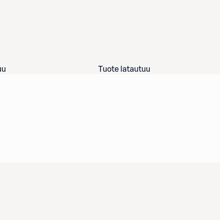
uu
Tuote latautuu