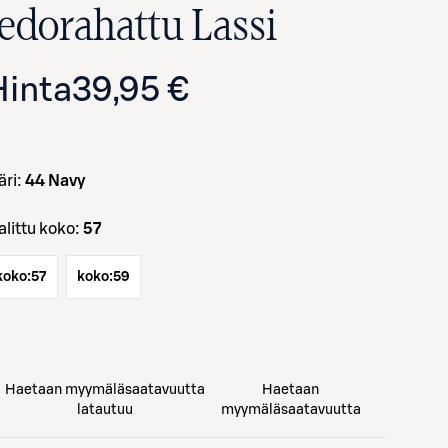
fedorahattu Lassi
Hinta
39,95 €
väri:
44 Navy
Valittu koko:
57
koko:
57
koko:
59
Haetaan myymäläsaatavuutta
Haetaan
latautuu
myymäläsaatavuutta