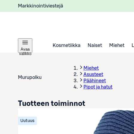
Markkinointiviestejä
Kosmetiikka
Naiset
Miehet
Avaa
valikko
Miehet
Asusteet
Murupolku
Päähineet
Pipot ja hatut
Tuotteen toiminnot
Uutuus