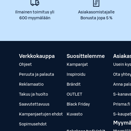
Ilmainen toimitus yli
Asiakasomistajalle
600 myymälään
Bonusta jopa 5 %
Verkkokauppa
Suosittelemme
Asiaka
Ohjeet
Kampanjat
Usein ky
Peruuta ja palauta
Inspiroidu
Ota yhte
Reklamaatio
Brändit
Anna pal
Takuu ja huolto
OUTLET
S-kanava
Saavutettavuus
Black Friday
Prisma.fi
Kampanjaetujen ehdot
Kuvasto
S-kaupat.
Myymä
Sopimusehdot