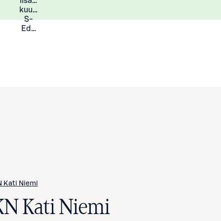
lisää
Lisätietoja
kuukauden
S-
Eduista
 Kati Niemi
KN Kati Niemi