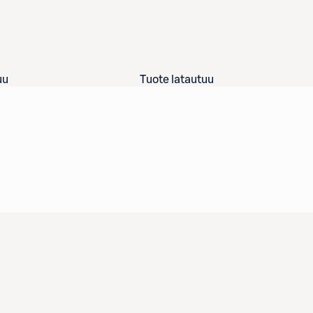
uu
Tuote latautuu