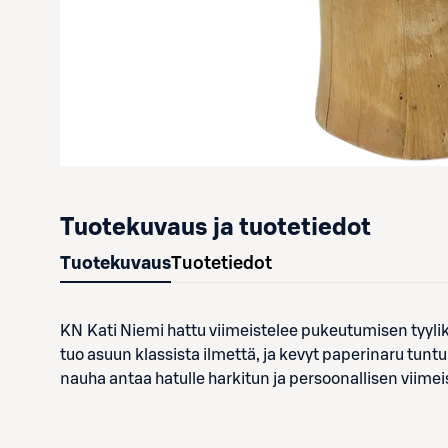
Tuotekuvaus ja tuotetiedot
Tuotekuvaus
Tuotetiedot
KN Kati Niemi hattu viimeistelee pukeutumisen tyylik
tuo asuun klassista ilmettä, ja kevyt paperinaru tun
nauha antaa hatulle harkitun ja persoonallisen viimei