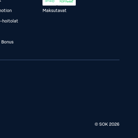
t
otion
Maksutavat
-hoitolat
a Bonus
© SOK
2026