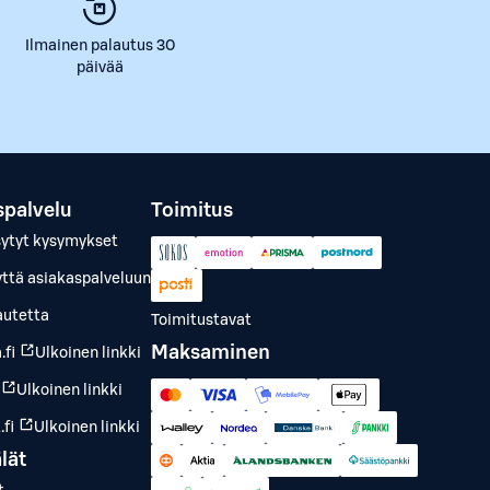
Ilmainen palautus 30
päivää
spalvelu
Toimitus
sytyt kysymykset
yttä asiakaspalveluun
autetta
Toimitustavat
Maksaminen
.fi
Ulkoinen linkki
Ulkoinen linkki
fi
Ulkoinen linkki
lät