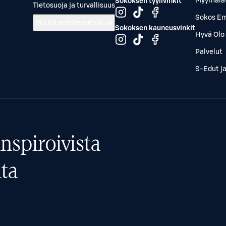
Myymälä
Sokoksen tyylivinkit
Tietosuoja ja turvallisuus
Sokos Em
Muuta evästeasetuksia
Sokoksen kauneusvinkit
Hyvä Olo 
Palvelut
S-Edut j
nspiroivista
ta