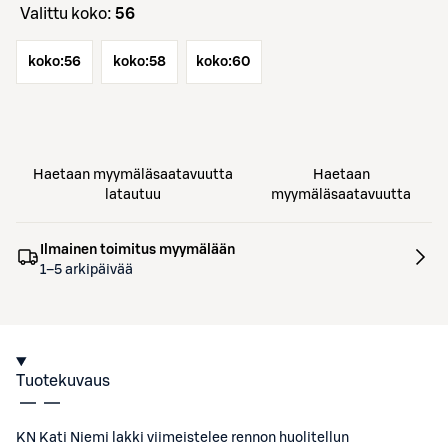
Valittu koko:
56
koko:
56
koko:
58
koko:
60
Haetaan myymäläsaatavuutta
Haetaan
latautuu
myymäläsaatavuutta
Ilmainen toimitus myymälään
1–5 arkipäivää
Tuotekuvaus
KN Kati Niemi lakki viimeistelee rennon huolitellun