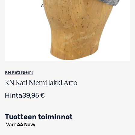
Avaa tuotekuva suurennettuna
KN Kati Niemi
KN Kati Niemi lakki Arto
Hinta
39,95 €
Tuotteen toiminnot
väri:
44 Navy