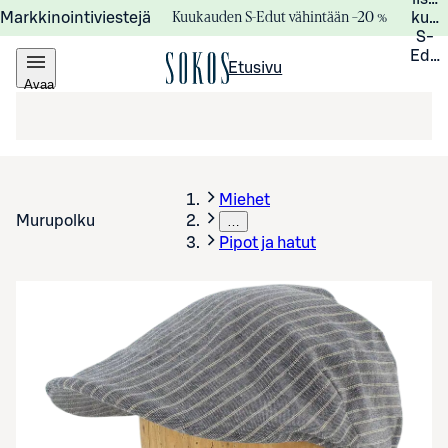
Kuukauden S-Edut vähintään –20 %
Markkinointiviestejä
kuuk
S-
Edui
Etusivu
Avaa
valikko
Miehet
Murupolku
…
Pipot ja hatut