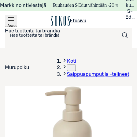
Kuukauden S-Edut vähintään –20 %
Markkinointiviestejä
kuuk
S-
Edui
Etusivu
Avaa
valikko
Hae tuotteita tai brändiä
Koti
Murupolku
…
Saippuapumput ja -telineet