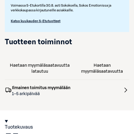
Voimassa S-Etukortilla 30.8. asti Sokoksella, Sokos Emotionissa ja
verkkokaupassa kirjautuneille asiakkaille.
Katso kuukauden S-Etutuotteet
Tuotteen toiminnot
Haetaan myymäläsaatavuutta
Haetaan
latautuu
myymäläsaatavuutta
Ilmainen toimitus myymälään
1–5 arkipäivää
Tuotekuvaus