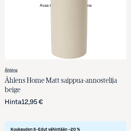
Avaa tuotekuva suurennettuna
Åhléns
Åhlens Home Matt saippua-annostelija
beige
Hinta
12,95 €
Kuukauden S-Edut vähintään –20 %