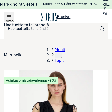
Kuukauden S-Edut vähintään –20 %
Markkinointiviestejä
kuuk
S-
Edui
Etusivu
Avaa
valikko
Hae tuotteita tai brändiä
Muoti
Murupolku
…
Topit
Asiakasomistaja-alennus
−30%