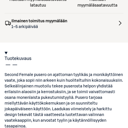
latautuu
myymäläsaatavuutta
Ilmainen toimitus myymälään
1–5 arkipäivää
Tuotekuvaus
Second Female pusero on ajattoman tyylikäs ja monikäyttöinen
vaate, joka sopii niin arkeen kuin huoliteltuihin kokonaisuuksiin.
Selkeälinjainen muotoilu tekee puserosta helpon yhdistää
erilaisiin alaosiin ja kerrostuksiin, ja se toimii vaivattomasti
osana monenlaista pukeutumistyyliä. Pusero tarjoaa
miellyttävän käyttökokemuksen ja on suunniteltu
jokapäiväiseen käyttöön. Laadukas viimeistely ja harkittu
design tekevät tästä vaatteesta luotettavan valinnan
vaatekaappiin, kun arvostat tyylin ja käytännöllisyyden
tasapainoa.