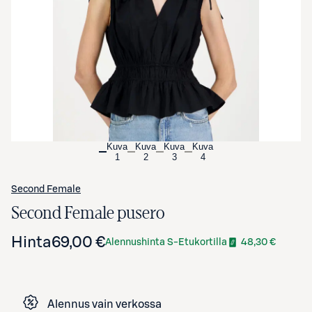
Avaa tuotekuva suurennettuna
Kuva
Kuva
Kuva
Kuva
1
2
3
4
Second Female
Second Female pusero
Hinta
69,00 €
Alennushinta S-Etukortilla
48,30 €
Alennus vain verkossa