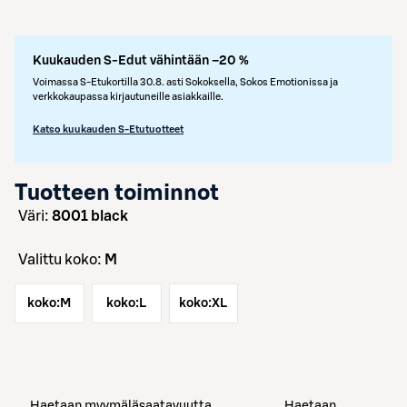
Kuukauden S-Edut vähintään –20 %
Voimassa S-Etukortilla 30.8. asti Sokoksella, Sokos Emotionissa ja
verkkokaupassa kirjautuneille asiakkaille.
Katso kuukauden S-Etutuotteet
Tuotteen toiminnot
väri:
8001 black
Valittu koko:
M
koko:
M
koko:
L
koko:
XL
Haetaan myymäläsaatavuutta
Haetaan