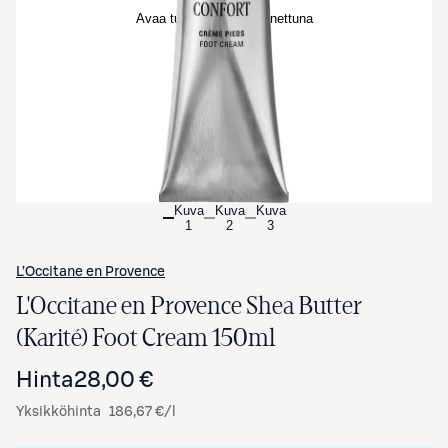
Avaa tuotekuva suurennettuna
Kuva
Kuva
Kuva
1
2
3
L’Occitane en Provence
L'Occitane en Provence Shea Butter
(Karité) Foot Cream 150ml
Hinta
28,00 €
Yksikköhinta
186,67 €/l