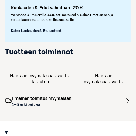
Kuukauden S-Edut vähintään –20 %
Voimassa S-Etukortilla 30.8. asti Sokoksella, Sokos Emotionissa ja
verkkokaupassa kirjautuneille asiakkaille.
Katso kuukauden S-Etutuotteet
Tuotteen toiminnot
Haetaan myymäläsaatavuutta
Haetaan
latautuu
myymäläsaatavuutta
Ilmainen toimitus myymälään
1–5 arkipäivää