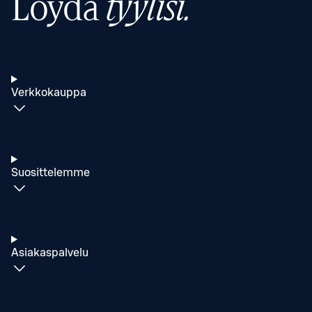
Löydä
tyylisi.
Verkkokauppa
Suosittelemme
Asiakaspalvelu