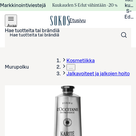
Kuukauden S-Edut vähintään –20 %
Markkinointiviestejä
kuuk
S-
Edui
Etusivu
Avaa
valikko
Hae tuotteita tai brändiä
Kosmetiikka
Murupolku
…
Jalkavoiteet ja jalkojen hoito