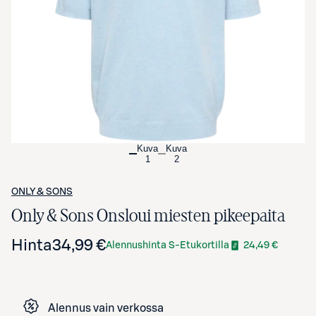
Avaa tuotekuva suurennettuna
Kuva
Kuva
1
2
ONLY & SONS
Only & Sons Onsloui miesten pikeepaita
Hinta
34,99 €
Alennushinta S-Etukortilla
24,49 €
Alennus vain verkossa