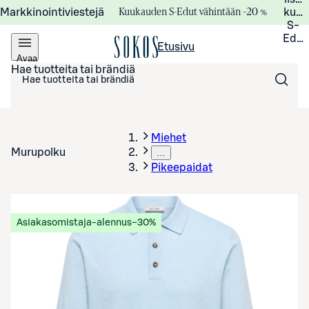
Kuukauden S-Edut vähintään –20 %
Markkinointiviestejä
kuuk
S-
Edui
Etusivu
Avaa
valikko
Hae tuotteita tai brändiä
Miehet
Murupolku
…
Pikeepaidat
Asiakasomistaja-alennus
−30%