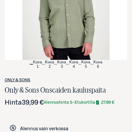
Avaa tuotekuva suurennettuna
Kuva
Kuva
Kuva
Kuva
Kuva
Kuva
1
2
3
4
5
6
ONLY & SONS
Only & Sons Onscaiden kauluspaita
Hinta
39,99 €
Alennushinta S-Etukortilla
27,99 €
Alennus vain verkossa