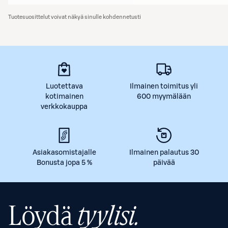
Tuotesuosittelut voivat näkyä sinulle kohdennetusti
Luotettava
Ilmainen toimitus yli
kotimainen
600 myymälään
verkkokauppa
Asiakasomistajalle
Ilmainen palautus 30
Bonusta jopa 5 %
päivää
Löydä
tyylisi.