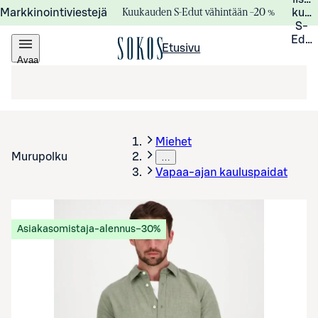
Kuukauden S-Edut vähintään –20 %
Markkinointiviestejä
kuuk
S-
Edui
Etusivu
Avaa
valikko
Miehet
Murupolku
…
Vapaa-ajan kauluspaidat
Asiakasomistaja-alennus
−30%