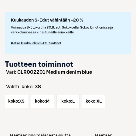
Kuukauden S-Edut vähintään –20 %
Voimassa S-Etukortilla 30.8. asti Sokoksella, Sokos Emotionissa ja
verkkokaupassa kirjautuneille asiakkaille.
Katso kuukauden S-Etutuotteet
Tuotteen toiminnot
väri:
CLR002201 Medium denim blue
Valittu koko:
XS
koko:
XS
koko:
M
koko:
L
koko:
XL
Haetaan myymäläsaatavuutta
Haetaan