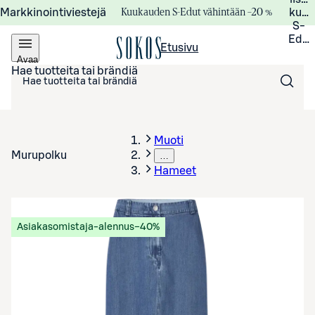
Kuukauden S-Edut vähintään –20 %
Markkinointiviestejä
kuuk
S-
Edui
Etusivu
Avaa
valikko
Hae tuotteita tai brändiä
Muoti
Murupolku
…
Hameet
Asiakasomistaja-alennus
−40%