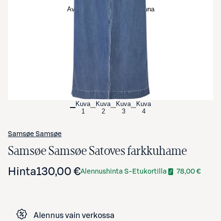
Avaa tuotekuva suurennettuna
Kuva
Kuva
Kuva
Kuva
1
2
3
4
Samsøe Samsøe
Samsøe Samsøe Satoves farkkuhame
Hinta
130,00 €
Alennushinta S-Etukortilla
78,00 €
Alennus vain verkossa