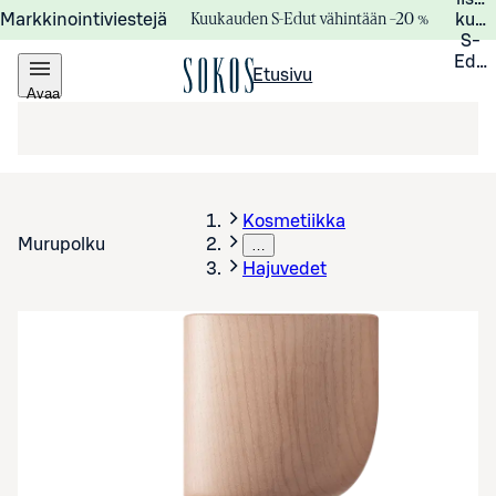
Kuukauden S-Edut vähintään –20 %
Markkinointiviestejä
kuuk
S-
Edui
Etusivu
Avaa
valikko
Kosmetiikka
Murupolku
…
Hajuvedet