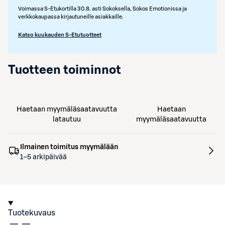
Voimassa S-Etukortilla 30.8. asti Sokoksella, Sokos Emotionissa ja
verkkokaupassa kirjautuneille asiakkaille.
Katso kuukauden S-Etutuotteet
Tuotteen toiminnot
Haetaan myymäläsaatavuutta
Haetaan
latautuu
myymäläsaatavuutta
Ilmainen toimitus myymälään
1–5 arkipäivää
Tuotekuvaus