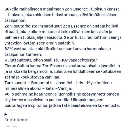
Sukella rauhalliseen maailmaan Zen Essence -tuoksun kanssa
– tuoksun, joka rohkaisee hidastamaan ja löytämään sisäisen
tasapainon.
Zen-puutarhoista inspiroitunut Zen Essence on aisteja hellivä
rituaali, joka kulkee mukanasi koko päivän sen kestävän ja
pehmeän tuoksujäljen ansiosta. Se on kutsu rauhoittumiseen ja
yhteyden löytämiseen omiin aisteihin.
83 % vastaajista koki tämän tuoksun tuovan harmonian ja
tasapainon tunteen.
Kuluttajatesti, johon osallistui 107 vapaaehtoista.*
Floran Gallon luoma Zen Essence avautuu valoisalla jasmiinilla
ja raikkaalla bergamotilla, sulautuen lohdulliseen sekoitukseen
setriä ja koukuttavaa vaniljaa.
Tuoksunuotit: Bergamotti – Jasmiini – Iiris – Myskimäinen
mineraalinen akordi – Setri – Vanilja.
Pullo pehmeine kaarineen ja luonnollisine epäsymmetrioineen
täydentyy massiivisella puukorkilla. Ulkopakkaus, zen-
puutarhojen inspiroima, jatkaa tätä seesteisyyden kokemusta.
Tuotetiedot