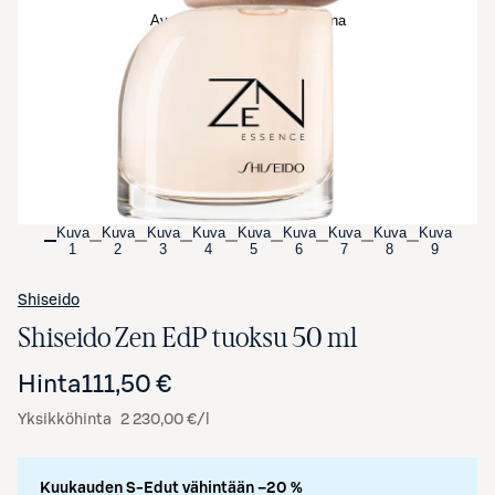
Avaa tuotekuva suurennettuna
Kuva
Kuva
Kuva
Kuva
Kuva
Kuva
Kuva
Kuva
Kuva
1
2
3
4
5
6
7
8
9
Shiseido
Shiseido Zen EdP tuoksu 50 ml
Hinta
111,50 €
Yksikköhinta
2 230,00 €/l
Kuukauden S-Edut vähintään –20 %