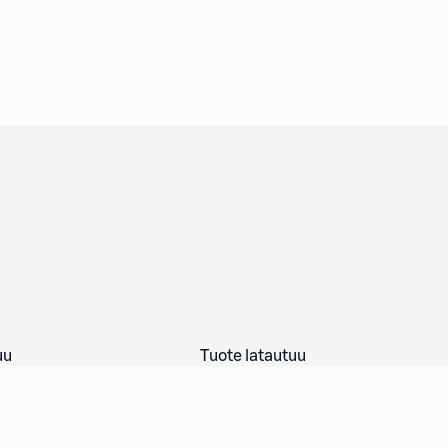
uu
Tuote latautuu