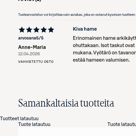
Tuotearvostelun voi kirjoittaa vain asiakas, joka on ostanut kyseisen tuotte
Kiva hame
Erinomainen hame arkikäyttöö
arvosana
5
/5
ohuttakaan. Isot taskut ovat 
Anne-Maria
mukana. Vyötärö on tavanom
12.04.2026
estää hameen valumisen.
VAHVISTETTU OSTO
Samankaltaisia tuotteita
Tuotteet latautuu
Tuote latautuu
Tuote lataut