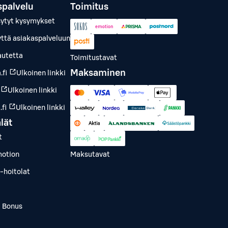
spalvelu
Toimitus
sytyt kysymykset
yttä asiakaspalveluun
autetta
Toimitustavat
Maksaminen
.fi
Ulkoinen linkki
Ulkoinen linkki
fi
Ulkoinen linkki
lät
t
otion
Maksutavat
-hoitolat
a Bonus