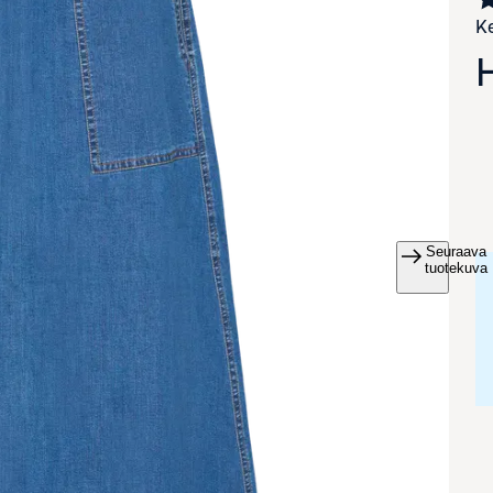
Ke
Seuraava
va suurennettuna
tuotekuva