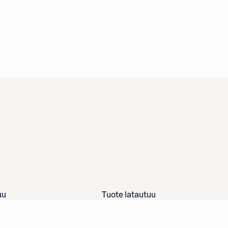
uu
Tuote latautuu