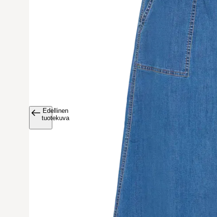
Edellinen
Avaa tuoteku
tuotekuva