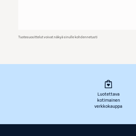
Tuotesuosittelut voivat näkyä sinulle kohdennetusti
Luotettava
kotimainen
verkkokauppa