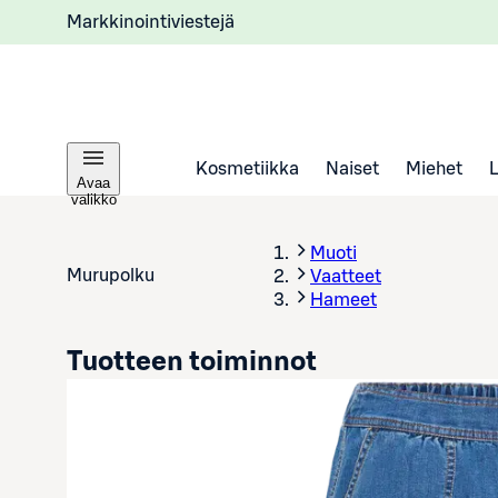
Markkinointiviestejä
Kosmetiikka
Naiset
Miehet
Avaa
valikko
Muoti
Murupolku
Vaatteet
Hameet
Tuotteen toiminnot