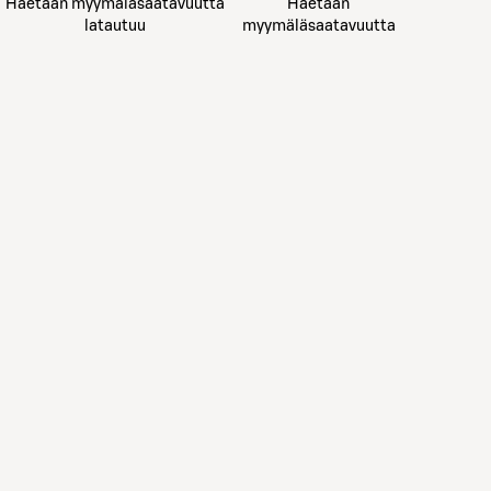
Haetaan myymäläsaatavuutta
Haetaan
latautuu
myymäläsaatavuutta