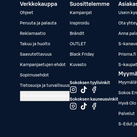
Verkkokauppa
Suosittelemme
Asiaka
Ohjeet
Kampanjat
Usein ky
Peruuta ja palauta
Inspiroidu
Ota yhte
Reklamaatio
Brändit
Anna pal
Takuu ja huolto
OUTLET
S-kanava
Saavutettavuus
Black Friday
Prisma.fi
Kampanjaetujen ehdot
Kuvasto
S-kaupat.
Myymä
Sopimusehdot
Myymälä
Sokoksen tyylivinkit
Tietosuoja ja turvallisuus
Sokos Em
Muuta evästeasetuksia
Sokoksen kauneusvinkit
Hyvä Olo 
Palvelut
S-Edut j