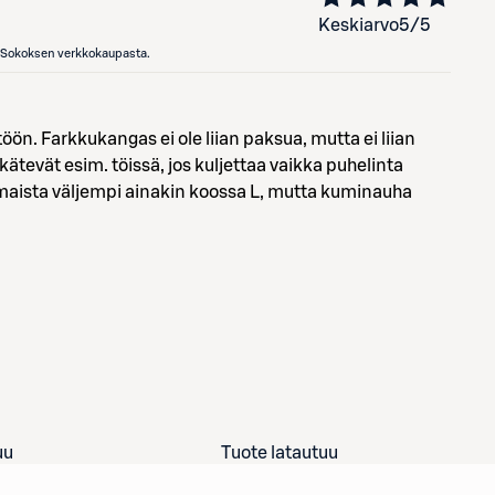
Keskiarvo
5
/5
en Sokoksen verkkokaupasta.
n. Farkkukangas ei ole liian paksua, mutta ei liian
kätevät esim. töissä, jos kuljettaa vaikka puhelinta
aista väljempi ainakin koossa L, mutta kuminauha
uu
Tuote latautuu