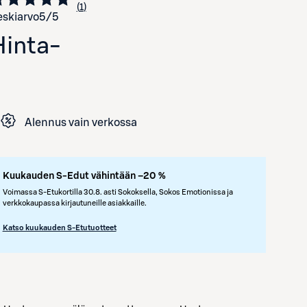
1
Siirry arvioihin
kappale
skiarvo
5
/5
Hinta
-
Alennus vain verkossa
Avaa tuotekuva suurennettuna
Kuukauden S-Edut vähintään –20 %
Voimassa S-Etukortilla 30.8. asti Sokoksella, Sokos Emotionissa ja
verkkokaupassa kirjautuneille asiakkaille.
Katso kuukauden S-Etutuotteet