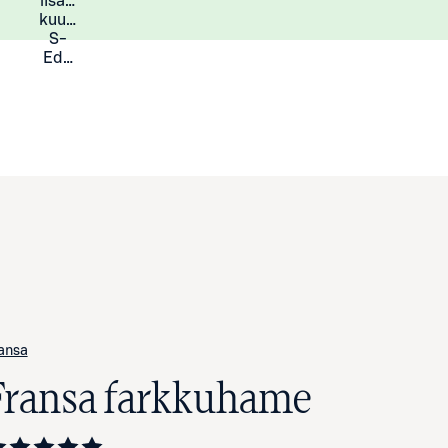
lisää
Lisätietoja
kuukauden
S-
Eduista
ansa
Fransa farkkuhame