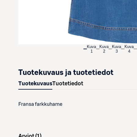
Kuva
Kuva
Kuva
Kuva
1
2
3
4
Tuotekuvaus ja tuotetiedot
Tuotekuvaus
Tuotetiedot
Fransa farkkuhame
Arviot (
1
)