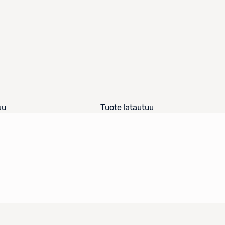
uu
Tuote latautuu