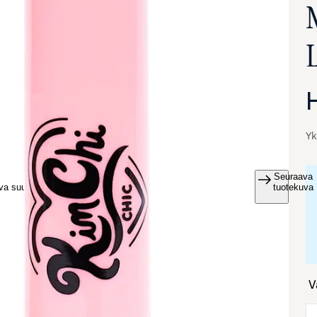
Yk
Seuraava
va suurennettuna
tuotekuva