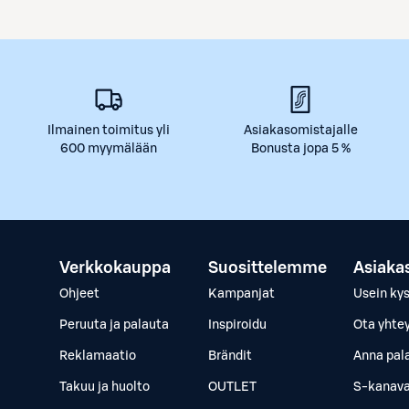
Ilmainen toimitus yli
Asiakasomistajalle
600 myymälään
Bonusta jopa 5 %
Verkkokauppa
Suosittelemme
Asiaka
Ohjeet
Kampanjat
Usein ky
Peruuta ja palauta
Inspiroidu
Ota yhte
Reklamaatio
Brändit
Anna pal
Takuu ja huolto
OUTLET
S-kanava