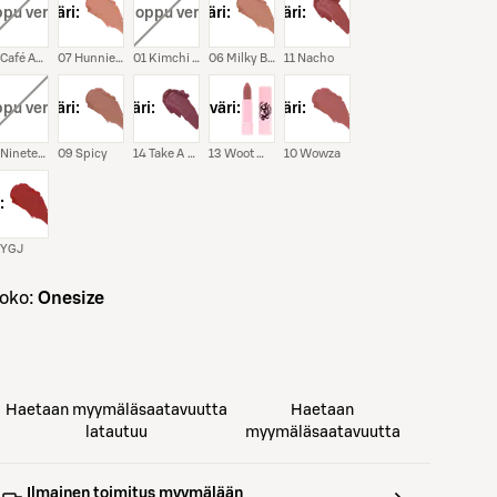
oppu verkosta
väri:
väri:
, loppu verkosta
väri:
väri:
05 Café Au Lait
07 Hunnie Bunns
01 Kimchi Pasta
06 Milky Bunns
11 Nacho
oppu verkosta
väri:
väri:
väri:
väri:
04 Nineteen
09 Spicy
14 Take A Seat
13 Woot Woot
10 Wowza
:
 YGJ
koko:
Onesize
Haetaan myymäläsaatavuutta
Haetaan
latautuu
myymäläsaatavuutta
Ilmainen toimitus myymälään