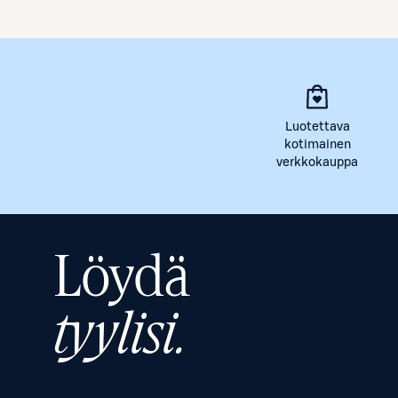
Luotettava
kotimainen
verkkokauppa
Löydä
tyylisi.