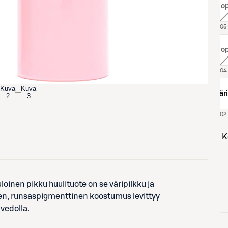
väri:
, l
väri:
, l
Kuva
Kuva
väri
2
3
02
inen pikku huulituote on se väripilkku ja
nen, runsaspigmenttinen koostumus levittyy
 vedolla.