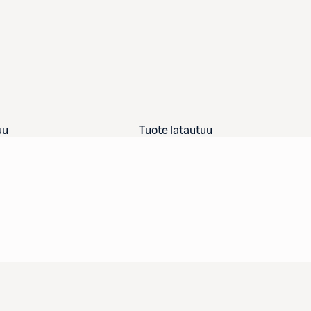
uu
Tuote latautuu