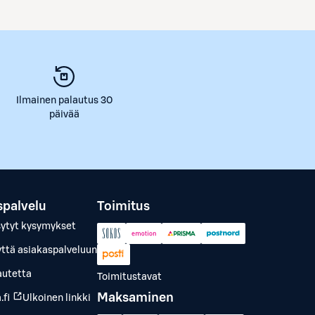
Ilmainen palautus 30
päivää
spalvelu
Toimitus
sytyt kysymykset
yttä asiakaspalveluun
autetta
Toimitustavat
Maksaminen
.fi
Ulkoinen linkki