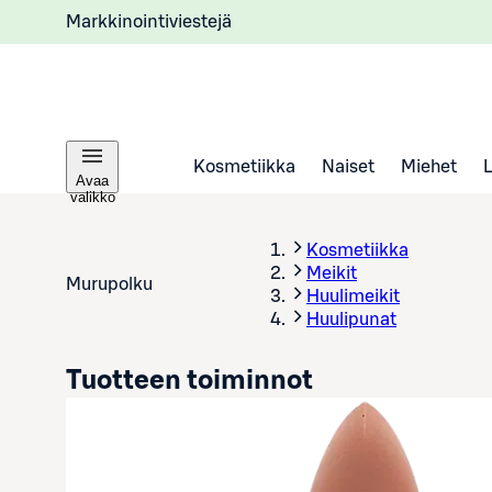
Markkinointiviestejä
Kosmetiikka
Naiset
Miehet
Avaa
valikko
Kosmetiikka
Meikit
Murupolku
Huulimeikit
Huulipunat
Tuotteen toiminnot