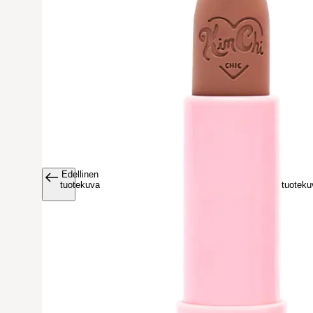
Edellinen
Avaa tuoteku
tuotekuva