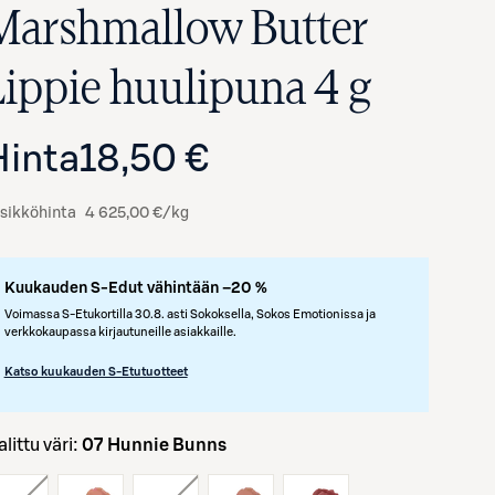
Marshmallow Butter
Lippie huulipuna 4 g
Hinta
18,50 €
sikköhinta
4 625,00 €/kg
Kuukauden S-Edut vähintään –20 %
Avaa tuotekuva suurennettuna
Voimassa S-Etukortilla 30.8. asti Sokoksella, Sokos Emotionissa ja
verkkokaupassa kirjautuneille asiakkaille.
Katso kuukauden S-Etutuotteet
Valittu väri:
07 Hunnie Bunns