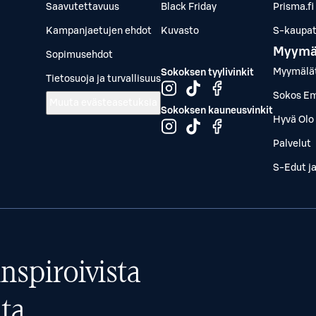
Saavutettavuus
Black Friday
Prisma.fi
Kampanjaetujen ehdot
Kuvasto
S-kaupat.
Myymä
Sopimusehdot
Myymälä
Sokoksen tyylivinkit
Tietosuoja ja turvallisuus
Sokos Em
Muuta evästeasetuksia
Sokoksen kauneusvinkit
Hyvä Olo 
Palvelut
S-Edut j
nspiroivista
ta