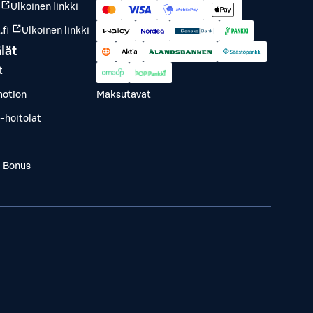
Ulkoinen linkki
fi
Ulkoinen linkki
lät
t
otion
Maksutavat
-hoitolat
a Bonus