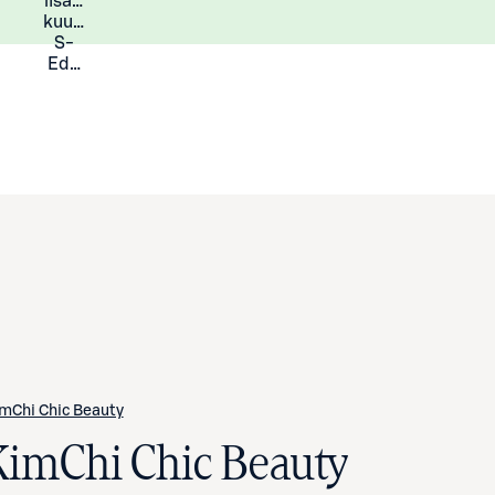
lisää
Lisätietoja
kuukauden
S-
Eduista
mChi Chic Beauty
KimChi Chic Beauty