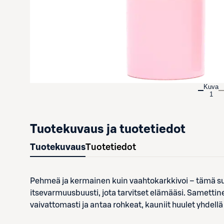
Kuva
1
Tuotekuvaus ja tuotetiedot
Tuotekuvaus
Tuotetiedot
Pehmeä ja kermainen kuin vaahtokarkkivoi – tämä sulo
itsevarmuusbuusti, jota tarvitset elämääsi. Sametti
vaivattomasti ja antaa rohkeat, kauniit huulet yhdellä