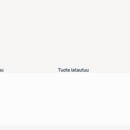
uu
Tuote latautuu