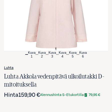
Avaa tuotekuva suurennettuna
Kuva
Kuva
Kuva
Kuva
Kuva
Kuva
1
2
3
4
5
6
Luhta
Luhta Akkola vedenpitävä ulkoilutakki D-
mitoituksella
Hinta
159,90 €
Alennushinta S-Etukortilla
79,95 €