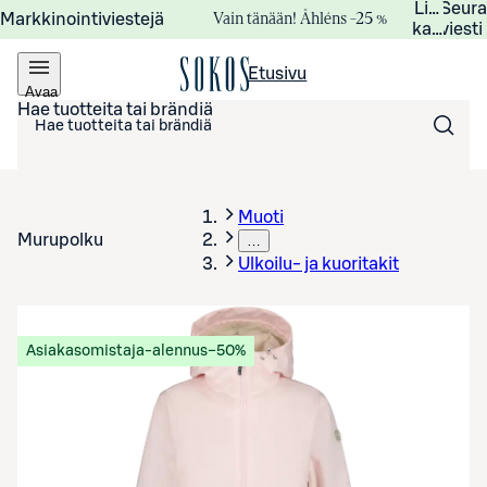
Lisätied
Seur
Vain tänään! Åhléns –25 %
Markkinointiviestejä
kampanj
viesti
Etusivu
Avaa
valikko
Hae tuotteita tai brändiä
Muoti
Murupolku
…
Ulkoilu- ja kuoritakit
Asiakasomistaja-alennus
−50%