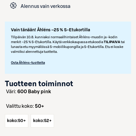
Alennus vain verkossa
Vain tänään! Åhléns –25 % S-Etukortilla
Tilipäivän 10.8. kunniaksi normaalihintaiset Åhléns-muodin ja -kodin
merkit –25 % S‑Etukortilla. Käytä verkkokaupassa etukoodia
TILIPAIVA
tai
lunasta etu myymälöissä S‑mobiilikupongilla ja S‑Etukortilla. Etu ei koske
valmiiksi alennettuja tuotteita.
Osta Åhléns-tuotteita
Tuotteen toiminnot
väri:
600 Baby pink
Valittu koko:
50+
koko:
50+
koko:
52+