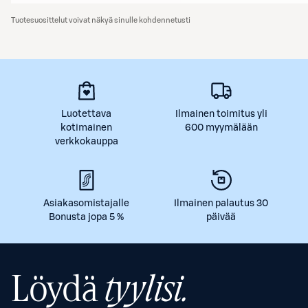
Tuotesuosittelut voivat näkyä sinulle kohdennetusti
Luotettava
Ilmainen toimitus yli
kotimainen
600 myymälään
verkkokauppa
Asiakasomistajalle
Ilmainen palautus 30
Bonusta jopa 5 %
päivää
Löydä
tyylisi.