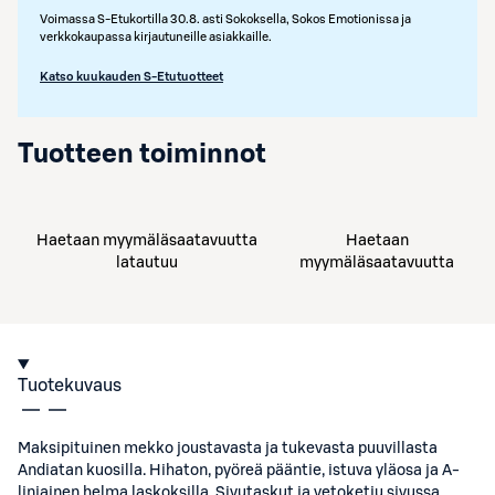
Voimassa S-Etukortilla 30.8. asti Sokoksella, Sokos Emotionissa ja
verkkokaupassa kirjautuneille asiakkaille.
Katso kuukauden S-Etutuotteet
Tuotteen toiminnot
Haetaan myymäläsaatavuutta
Haetaan
latautuu
myymäläsaatavuutta
Tuotekuvaus
Maksipituinen mekko joustavasta ja tukevasta puuvillasta
Andiatan kuosilla. Hihaton, pyöreä pääntie, istuva yläosa ja A-
linjainen helma laskoksilla. Sivutaskut ja vetoketju sivussa.