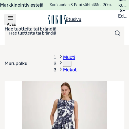
Kuukauden S-Edut vähintään –20 %
Markkinointiviestejä
kuuk
S-
Edui
Etusivu
Avaa
valikko
Hae tuotteita tai brändiä
Muoti
Murupolku
…
Mekot