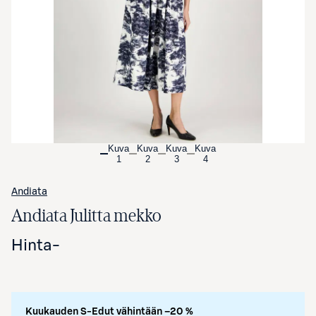
Avaa tuotekuva suurennettuna
Kuva
Kuva
Kuva
Kuva
1
2
3
4
Andiata
Andiata Julitta mekko
Hinta
-
Kuukauden S-Edut vähintään –20 %