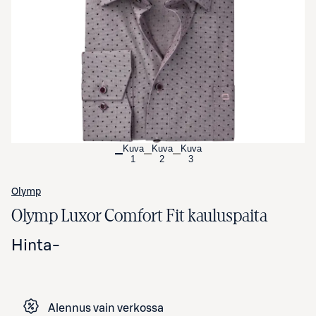
Avaa tuotekuva suurennettuna
Kuva
Kuva
Kuva
1
2
3
Olymp
Olymp Luxor Comfort Fit kauluspaita
Hinta
-
Alennus vain verkossa