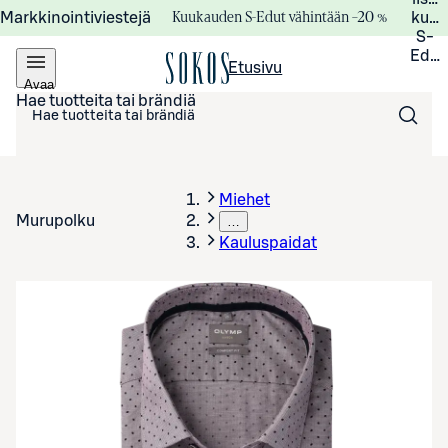
Kuukauden S-Edut vähintään –20 %
Markkinointiviestejä
kuuk
S-
Edui
Etusivu
Avaa
valikko
Hae tuotteita tai brändiä
Miehet
Murupolku
…
Kauluspaidat