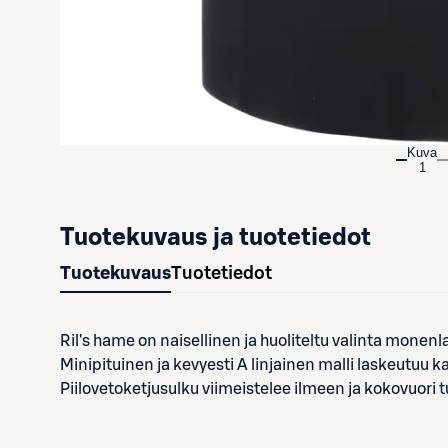
Kuva
1
Tuotekuvaus ja tuotetiedot
Tuotekuvaus
Tuotetiedot
Ril's hame on naisellinen ja huoliteltu valinta monenlai
Minipituinen ja kevyesti A linjainen malli laskeutuu ka
Piilovetoketjusulku viimeistelee ilmeen ja kokovuori