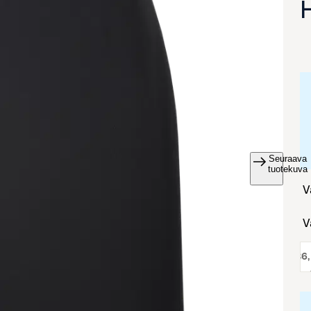
Seuraava
va suurennettuna
tuotekuva
koko:
36