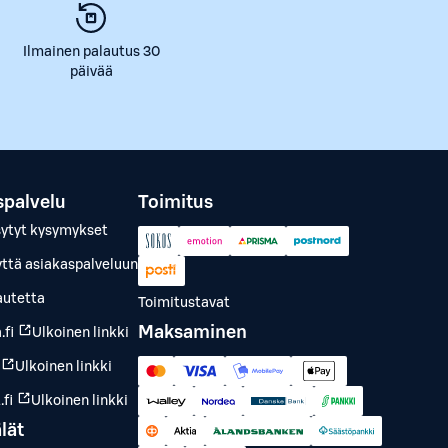
Ilmainen palautus 30
päivää
spalvelu
Toimitus
sytyt kysymykset
yttä asiakaspalveluun
autetta
Toimitustavat
Maksaminen
.fi
Ulkoinen linkki
Ulkoinen linkki
fi
Ulkoinen linkki
lät