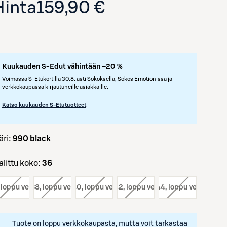
Hinta
159,90 €
Kuukauden S-Edut vähintään –20 %
Voimassa S-Etukortilla 30.8. asti Sokoksella, Sokos Emotionissa ja
verkkokaupassa kirjautuneille asiakkaille.
Katso kuukauden S-Etutuotteet
Avaa tuotekuva suurennettuna
väri:
990 black
Valittu koko:
36
, loppu verkosta
koko:
38
, loppu verkosta
koko:
40
, loppu verkosta
koko:
42
, loppu verkosta
koko:
44
, loppu verkosta
Tuote on loppu verkkokaupasta, mutta voit tarkastaa