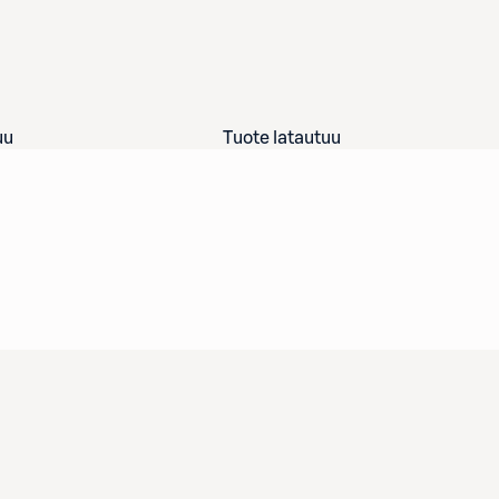
uu
Tuote latautuu