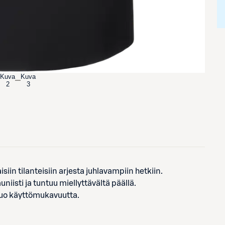
Kuva
Kuva
2
3
siin tilanteisiin arjesta juhlavampiin hetkiin.
uniisti ja tuntuu miellyttävältä päällä.
 tuo käyttömukavuutta.