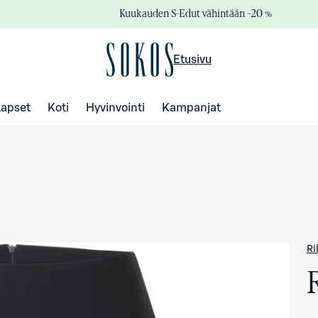
Kuukauden S-Edut vähintään –20 %
Etusivu
Lapset
Koti
Hyvinvointi
Kampanjat
Ril
R