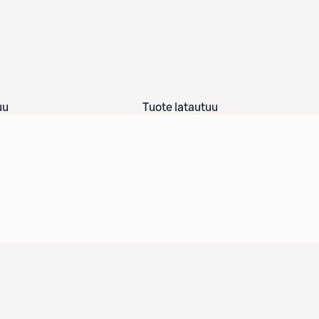
uu
Tuote latautuu