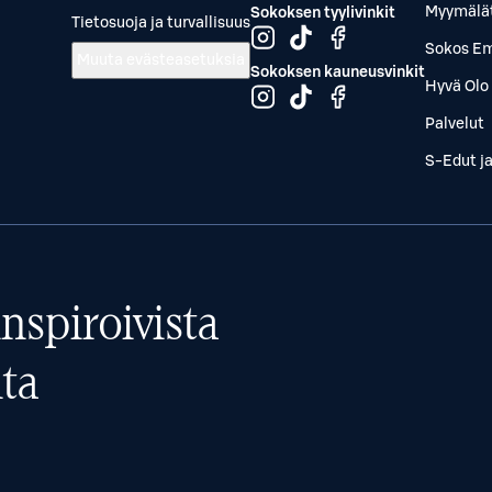
Myymälä
Sokoksen tyylivinkit
Tietosuoja ja turvallisuus
Sokos Em
Muuta evästeasetuksia
Sokoksen kauneusvinkit
Hyvä Olo 
Palvelut
S-Edut j
nspiroivista
ta