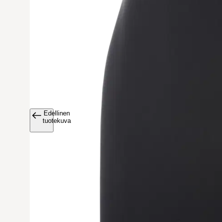
Edellinen
Avaa tuoteku
tuotekuva