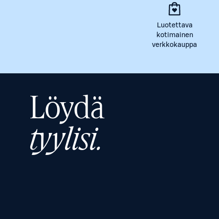
Luotettava
kotimainen
verkkokauppa
Löydä
tyylisi.