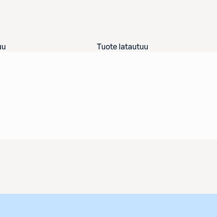
uu
Tuote latautuu