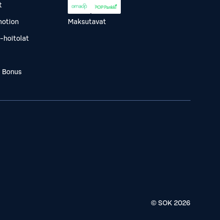
t
otion
Maksutavat
-hoitolat
a Bonus
© SOK
2026