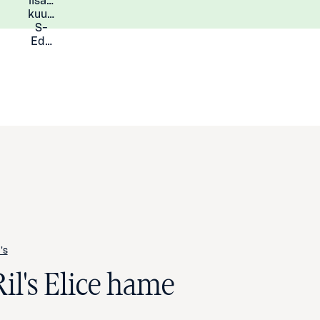
lisää
Lisätietoja
kuukauden
S-
Eduista
's
il's Elice hame