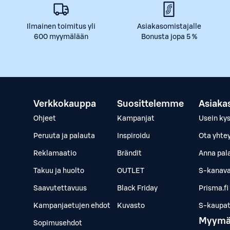
Ilmainen toimitus yli
Asiakasomistajalle
600 myymälään
Bonusta jopa 5 %
Verkkokauppa
Suosittelemme
Asiaka
Ohjeet
Kampanjat
Usein ky
Peruuta ja palauta
Inspiroidu
Ota yhte
Reklamaatio
Brändit
Anna pal
Takuu ja huolto
OUTLET
S-kanava
Saavutettavuus
Black Friday
Prisma.fi
Kampanjaetujen ehdot
Kuvasto
S-kaupat.
Myymä
Sopimusehdot