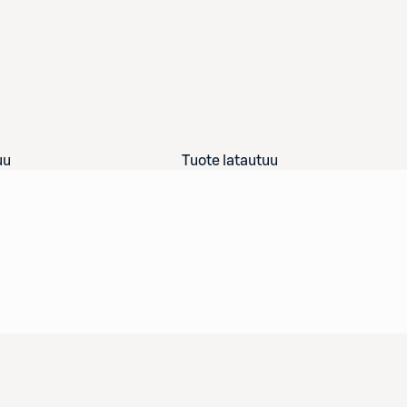
uu
Tuote latautuu