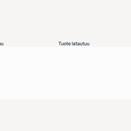
uu
Tuote latautuu