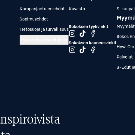
Kampanjaetujen ehdot
Kuvasto
S-kaupat.
Myymä
Sopimusehdot
Myymälä
Sokoksen tyylivinkit
Tietosuoja ja turvallisuus
Sokos Em
Muuta evästeasetuksia
Sokoksen kauneusvinkit
Hyvä Olo 
Palvelut
S-Edut j
nspiroivista