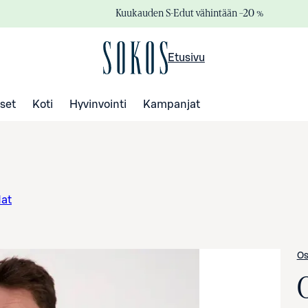
Kuukauden S-Edut vähintään –20 %
Etusivu
set
Koti
Hyvinvointi
Kampanjat
dat
Os