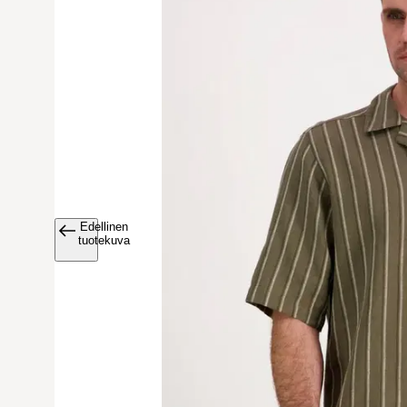
Edellinen
Avaa tuoteku
tuotekuva