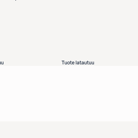
uu
Tuote latautuu