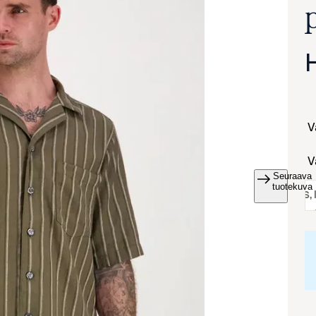
Seuraava
va suurennettuna
tuotekuva
koko:
S
,