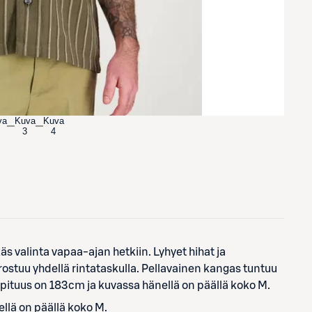
va
Kuva
Kuva
3
4
s valinta vapaa-ajan hetkiin. Lyhyet hihat ja
rostuu yhdellä rintataskulla. Pellavainen kangas tuntuu
 pituus on 183cm ja kuvassa hänellä on päällä koko M.
llä on päällä koko M.