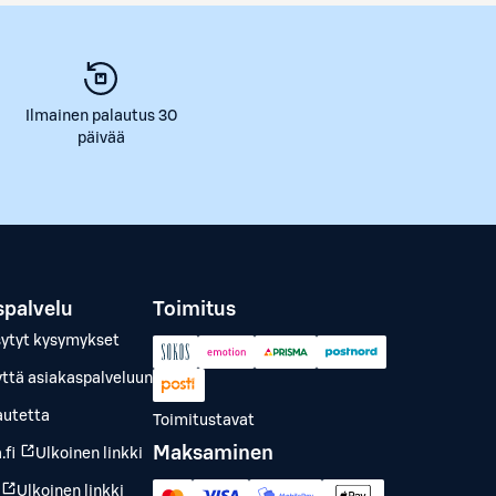
Ilmainen palautus 30
päivää
spalvelu
Toimitus
sytyt kysymykset
yttä asiakaspalveluun
autetta
Toimitustavat
Maksaminen
.fi
Ulkoinen linkki
Ulkoinen linkki