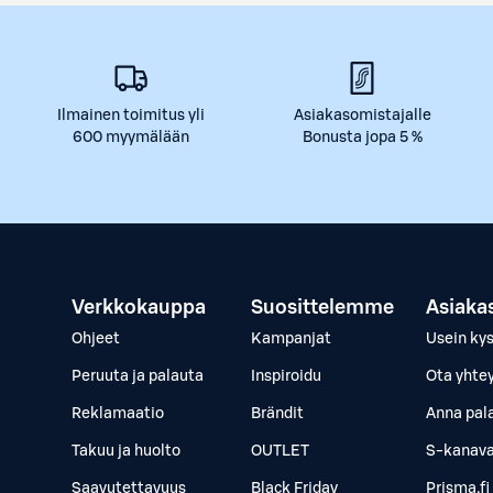
Ilmainen toimitus yli
Asiakasomistajalle
600 myymälään
Bonusta jopa 5 %
Verkkokauppa
Suosittelemme
Asiaka
Ohjeet
Kampanjat
Usein ky
Peruuta ja palauta
Inspiroidu
Ota yhte
Reklamaatio
Brändit
Anna pal
Takuu ja huolto
OUTLET
S-kanava
Saavutettavuus
Black Friday
Prisma.fi