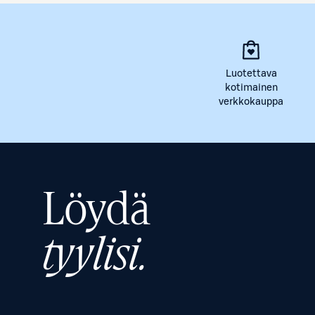
Luotettava
kotimainen
verkkokauppa
Löydä
tyylisi.