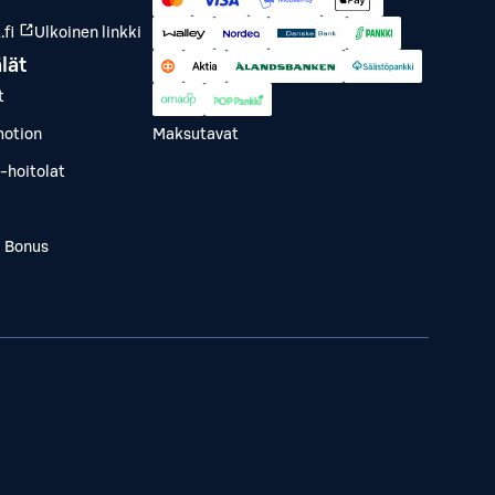
fi
Ulkoinen linkki
lät
t
otion
Maksutavat
-hoitolat
a Bonus