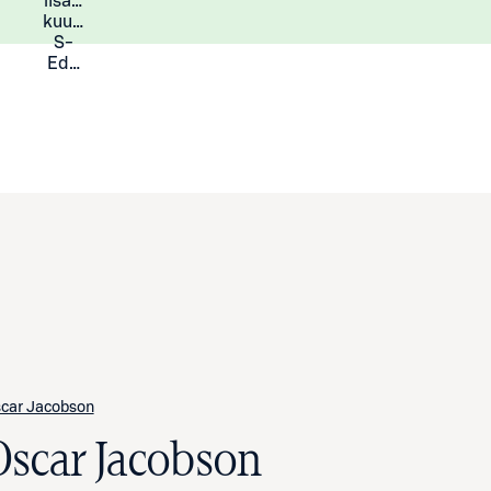
lisää
Lisätietoja
kuukauden
S-
Eduista
car Jacobson
Oscar Jacobson