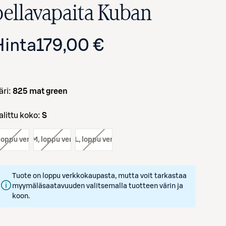
pellavapaita Kuban
Hinta
179,00 €
väri:
825 mat green
Valittu koko:
S
Avaa tuotekuva suurennettuna
 loppu verkosta
koko:
M
, loppu verkosta
koko:
L
, loppu verkosta
Tuote on loppu verkkokaupasta, mutta voit tarkastaa
myymäläsaatavuuden valitsemalla tuotteen värin ja
koon.