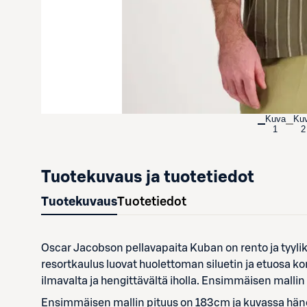
Kuva
Ku
1
2
Tuotekuvaus ja tuotetiedot
Tuotekuvaus
Tuotetiedot
Oscar Jacobson pellavapaita Kuban on rento ja tyylikä
resortkaulus luovat huolettoman siluetin ja etuosa ko
ilmavalta ja hengittävältä iholla. Ensimmäisen mallin
Ensimmäisen mallin pituus on 183cm ja kuvassa häne