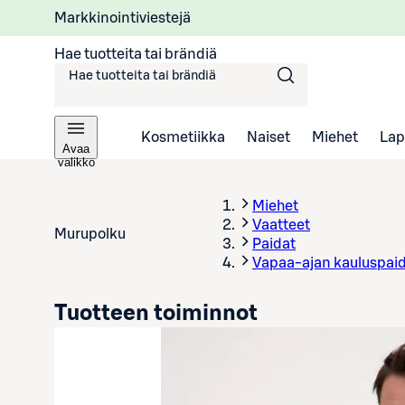
Markkinointiviestejä
Hae tuotteita tai brändiä
Kosmetiikka
Naiset
Miehet
Lap
Avaa
valikko
Miehet
Vaatteet
Murupolku
Paidat
Vapaa-ajan kauluspai
Tuotteen toiminnot