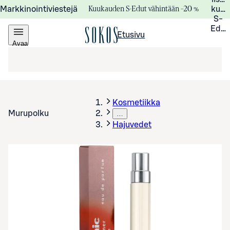
Kuukauden S-Edut vähintään –20 %
Markkinointiviestejä
kuuk
S-
Edui
Etusivu
Avaa
valikko
Kosmetiikka
Murupolku
…
Hajuvedet