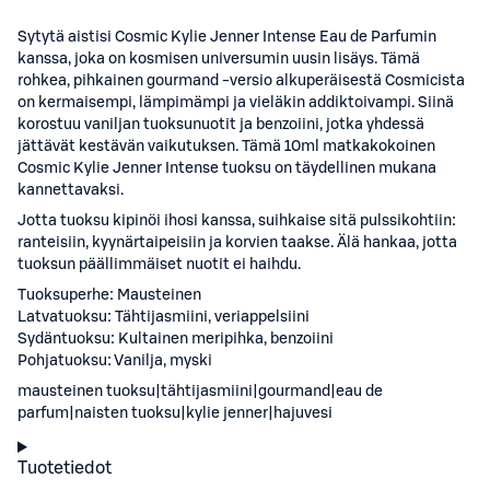
Sytytä aistisi Cosmic Kylie Jenner Intense Eau de Parfumin
kanssa, joka on kosmisen universumin uusin lisäys. Tämä
rohkea, pihkainen gourmand -versio alkuperäisestä Cosmicista
on kermaisempi, lämpimämpi ja vieläkin addiktoivampi. Siinä
korostuu vaniljan tuoksunuotit ja benzoiini, jotka yhdessä
jättävät kestävän vaikutuksen. Tämä 10ml matkakokoinen
Cosmic Kylie Jenner Intense tuoksu on täydellinen mukana
kannettavaksi.
Jotta tuoksu kipinöi ihosi kanssa, suihkaise sitä pulssikohtiin:
ranteisiin, kyynärtaipeisiin ja korvien taakse. Älä hankaa, jotta
tuoksun päällimmäiset nuotit ei haihdu.
Tuoksuperhe: Mausteinen
Latvatuoksu: Tähtijasmiini, veriappelsiini
Sydäntuoksu: Kultainen meripihka, benzoiini
Pohjatuoksu: Vanilja, myski
mausteinen tuoksu|tähtijasmiini|gourmand|eau de
parfum|naisten tuoksu|kylie jenner|hajuvesi
Tuotetiedot