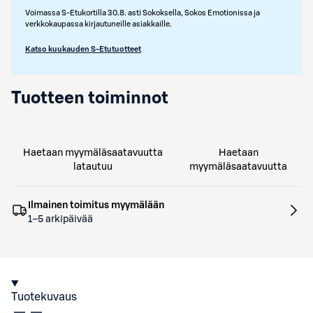
Voimassa S-Etukortilla 30.8. asti Sokoksella, Sokos Emotionissa ja
verkkokaupassa kirjautuneille asiakkaille.
Katso kuukauden S-Etutuotteet
Tuotteen toiminnot
Haetaan myymäläsaatavuutta
Haetaan
latautuu
myymäläsaatavuutta
Ilmainen toimitus myymälään
1–5 arkipäivää
Tuotekuvaus