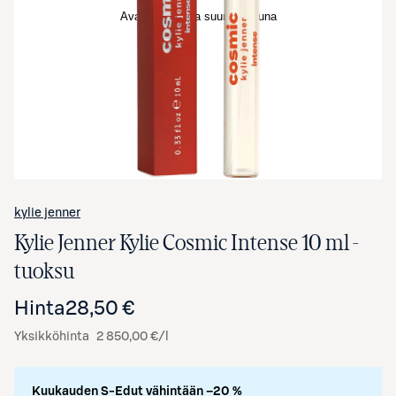
Avaa tuotekuva suurennettuna
kylie jenner
Kylie Jenner Kylie Cosmic Intense 10 ml -
tuoksu
Hinta
28,50 €
Yksikköhinta
2 850,00 €/l
Kuukauden S-Edut vähintään –20 %