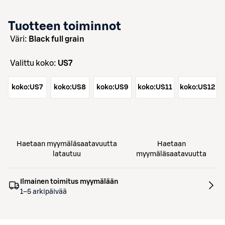
Tuotteen toiminnot
väri:
Black full grain
Valittu koko:
US7
koko:
US7
koko:
US8
koko:
US9
koko:
US11
koko:
US12
Haetaan myymäläsaatavuutta
Haetaan
latautuu
myymäläsaatavuutta
Ilmainen toimitus myymälään
1–5 arkipäivää