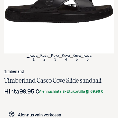
Avaa tuotekuva suurennettuna
Kuva
Kuva
Kuva
Kuva
Kuva
Kuva
1
2
3
4
5
6
Timberland
Timberland Casco Cove Slide sandaali
Hinta
99,95 €
Alennushinta S-Etukortilla
69,96 €
Alennus vain verkossa