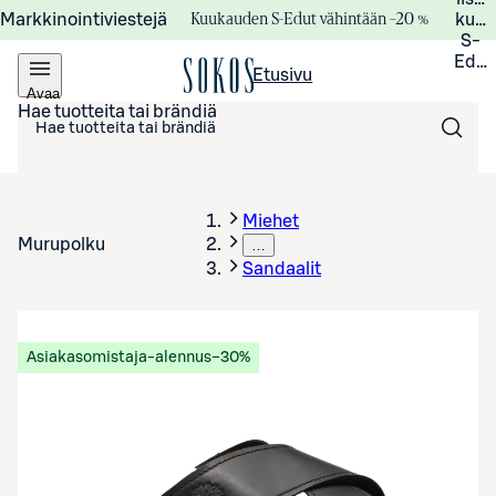
Kuukauden S-Edut vähintään –20 %
Markkinointiviestejä
kuuk
S-
Edui
Etusivu
Avaa
valikko
Hae tuotteita tai brändiä
Miehet
Murupolku
…
Sandaalit
Asiakasomistaja-alennus
−30%