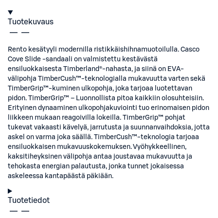
Tuotekuvaus
Rento kesätyyli modernilla ristikkäishihnamuotoilulla. Casco
Cove Slide -sandaali on valmistettu kestävästä
ensiluokkaisesta Timberland®-nahasta, ja siinä on EVA-
välipohja TimberCush™-teknologialla mukavuutta varten sekä
TimberGrip™-kuminen ulkopohja, joka tarjoaa luotettavan
pidon. TimberGrip™ – Luonnollista pitoa kaikkiin olosuhteisiin.
Erityinen dynaaminen ulkopohjakuviointi tuo erinomaisen pidon
liikkeen mukaan reagoivilla lokeilla. TimberGrip™ pohjat
tukevat vakaasti kävelyä, jarrutusta ja suunnanvaihdoksia, jotta
askel on varma joka säällä. TimberCush™-teknologia tarjoaa
ensiluokkaisen mukavuuskokemuksen. Vyöhykkeellinen,
kaksitiheyksinen välipohja antaa joustavaa mukavuutta ja
tehokasta energian palautusta, jonka tunnet jokaisessa
askeleessa kantapäästä päkiään.
Tuotetiedot